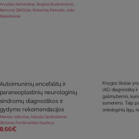
Arvydas Kaminskas
,
Regina Budrionienė
,
Ramunė Dikčiūtė
,
Robertas Petraitis
,
Asta
Mažeikienė
Autoimuninių encefalitų ir
Knygos tikslas yra
(AE) diagnostiką 
paraneoplastinių neurologinių
galimybėmis, kurio
sindromų diagnostikos ir
asmenims. Taip pa
gydymo rekomendacijos
onkologinių ligų, n
Mantas Vaišvilas
,
Nataša Giedraitienė
,
Gintaras Ferdinandas Kaubrys
8.66€