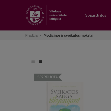
Spausdintos
Spausdintos
Pradžia
Medicinos ir sveikatos mokslai
IŠPARDUOTA