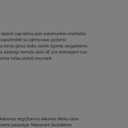
 skatinti supratimą apie autoimuninio encefalito
ir supažindinti su agresyvaus gydymo
s lemia geras išeitis šiomis ligomis sergantiems
t, kadangi nemaža dalis AE yra neatsiejami nuo
orima toliau plėtoti neuroonk..
ukeliamas negrįžtamas aklumas išlieka labai
isame pasaulyje. Nepaisant šiuolaikinės