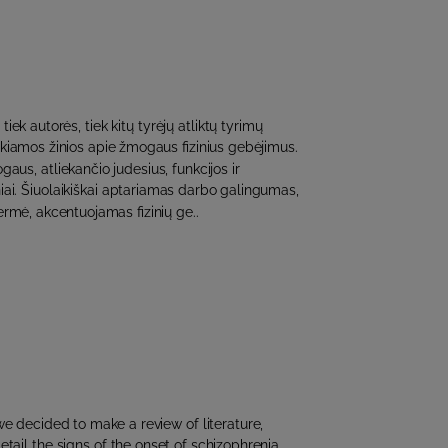
tiek autorės, tiek kitų tyrėjų atliktų tyrimų
kiamos žinios apie žmogaus fizinius gebėjimus.
us, atliekančio judesius, funkcijos ir
niai. Šiuolaikiškai aptariamas darbo galingumas,
rmė, akcentuojamas fizinių ge..
we decided to make a review of literature,
tail the signs of the onset of schizophrenia,