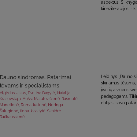
aspektus. Ši knyg
kineziterapijos ir 
Dauno sindromas. Patarimai
Leidinys „Dauno s
skiriamas tėvams,
tėvams ir specialistams
įvairių asmens svei
Algirdas Utkus
,
Evelina Dagytė
,
Natalija
pedagogams. Tikimė
Krasovskaja
,
Aušra Matulevičienė
,
Rasmutė
dalijasi savo patari
Manelienė
,
Roma Jusienė
,
Neringa
Šalugienė
,
Ilona Jasaitytė
,
Skaidrė
Račkauskienė