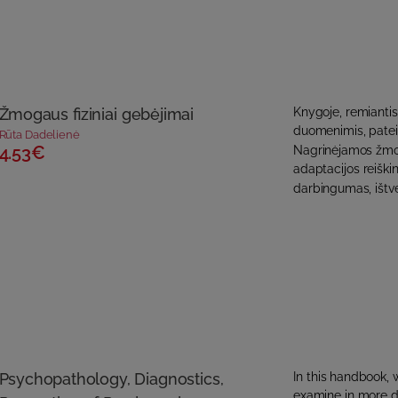
Žmogaus fiziniai gebėjimai
Knygoje, remiantis 
duomenimis, patei
Rūta Dadelienė
4.53€
Nagrinėjamos žmoga
adaptacijos reiški
darbingumas, ištve
Psychopathology, Diagnostics,
In this handbook, 
examine in more de