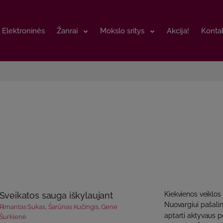
Elektroninės
Elektroninės
Žanrai
Žanrai
Mokslo sritys
Mokslo sritys
Akcija!
Akcija!
Kontak
Kontak
Sveikatos sauga iškylaujant
Kiekvienos veiklos
Nuovargiui pašalin
Rimantas Sukas
,
Šarūnas Kučingis
,
Genė
aptarti aktyvaus po
Šurkienė