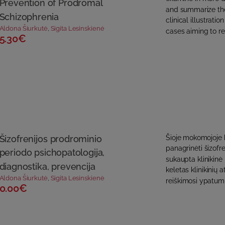
Prevention of Prodromal
and summarize the 
Schizophrenia
clinical illustrati
Aldona Šiurkutė
,
Sigita Lesinskienė
cases aiming to rev
5.30€
Šizofrenijos prodrominio
Šioje mokomojoje k
panagrinėti šizofr
periodo psichopatologija,
sukaupta klinikinė pa
diagnostika, prevencija
keletas klinikinių 
Aldona Šiurkutė
,
Sigita Lesinskienė
reiškimosi ypatumus
0.00€