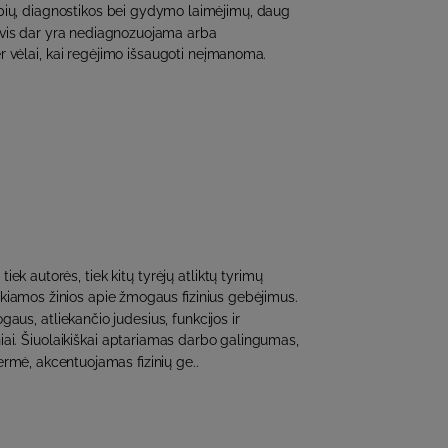
ių, diagnostikos bei gydymo laimėjimų, daug
vis dar yra nediagnozuojama arba
 vėlai, kai regėjimo išsaugoti neįmanoma.
tiek autorės, tiek kitų tyrėjų atliktų tyrimų
kiamos žinios apie žmogaus fizinius gebėjimus.
us, atliekančio judesius, funkcijos ir
niai. Šiuolaikiškai aptariamas darbo galingumas,
rmė, akcentuojamas fizinių ge..