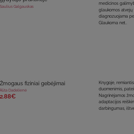
medicinos galimyb
Saulius Galgauskas
glaukomos atvejų 
diagnozuojama per
Glaukoma net..
Žmogaus fiziniai gebėjimai
Knygoje, remiantis 
duomenimis, patei
Rūta Dadelienė
2.88€
Nagrinėjamos žmoga
adaptacijos reiški
darbingumas, ištve