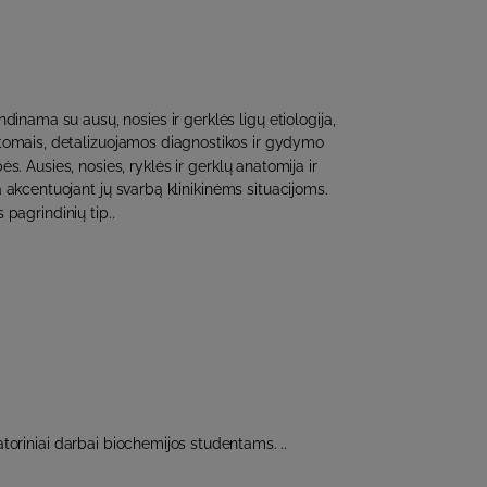
dinama su ausų, nosies ir gerklės ligų etiologija,
omais, detalizuojamos diagnostikos ir gydymo
s. Ausies, nosies, ryklės ir gerklų anatomija ir
a akcentuojant jų svarbą klinikinėms situacijoms.
 pagrindinių tip..
toriniai darbai biochemijos studentams. ..