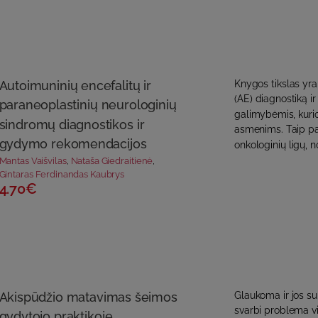
Autoimuninių encefalitų ir
Knygos tikslas yra
(AE) diagnostiką 
paraneoplastinių neurologinių
galimybėmis, kurio
sindromų diagnostikos ir
asmenims. Taip pa
gydymo rekomendacijos
onkologinių ligų, n
Mantas Vaišvilas
,
Nataša Giedraitienė
,
Gintaras Ferdinandas Kaubrys
4.70€
Akispūdžio matavimas šeimos
Glaukoma ir jos s
svarbi problema v
gydytojo praktikoje