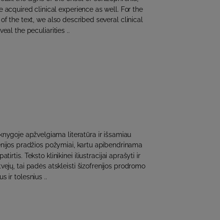
acquired clinical experience as well. For the
on of the text, we also described several clinical
eal the peculiarities ..
nygoje apžvelgiama literatūra ir išsamiau
enijos pradžios požymiai, kartu apibendrinama
tirtis. Teksto klinikinei iliustracijai aprašyti ir
atvejų, tai padės atskleisti šizofrenijos prodromo
 ir tolesnius ..