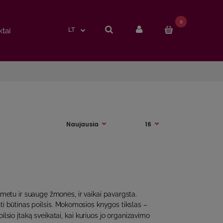
0
0
tai
tai
LT
LT
 metu ir suaugę žmonės, ir vaikai pavargsta.
ti būtinas poilsis. Mokomosios knygos tikslas –
ilsio įtaką sveikatai, kai kuriuos jo organizavimo