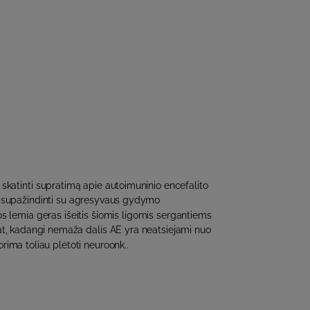
 skatinti supratimą apie autoimuninio encefalito
ir supažindinti su agresyvaus gydymo
s lemia geras išeitis šiomis ligomis sergantiems
t, kadangi nemaža dalis AE yra neatsiejami nuo
orima toliau plėtoti neuroonk..