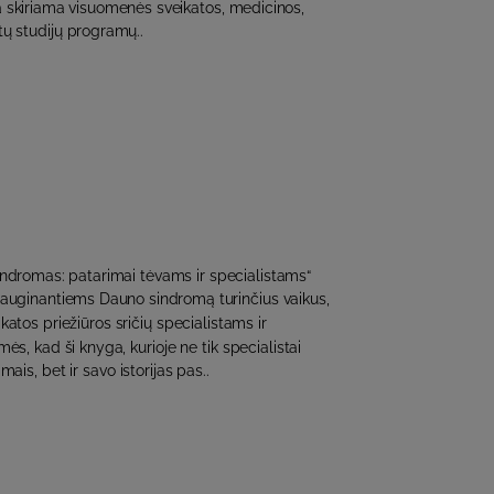
a skiriama visuomenės sveikatos, medicinos,
kitų studijų programų..
indromas: patarimai tėvams ir specialistams“
 auginantiems Dauno sindromą turinčius vaikus,
katos priežiūros sričių specialistams ir
s, kad ši knyga, kurioje ne tik specialistai
mais, bet ir savo istorijas pas..