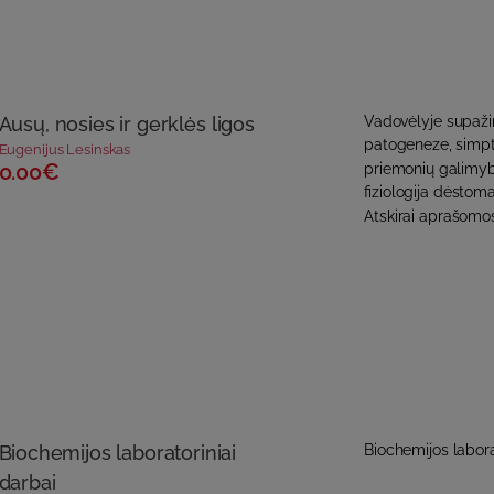
Ausų, nosies ir gerklės ligos
Vadovėlyje supažin
patogeneze, simpt
Eugenijus Lesinskas
0.00€
priemonių galimybė
fiziologija dėstom
Atskirai aprašomos
Biochemijos laboratoriniai
Biochemijos labora
darbai