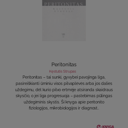
Peritonitas
Kęstutis Strupas
Peritonitas – tai sunki, gyvybei pavojinga liga,
pasireiškianti ūminiu visos pilvaplėvės arba jos dalies
uždegimu, dėl kurio pilvo ertmėje atsiranda skaidraus
skysčio, o jei liga progresuoja – pastebimas pūlingas
uždegiminis skystis. Ši knyga apie peritonito
fiziologijos, mikrobiologijos ir diagnost..