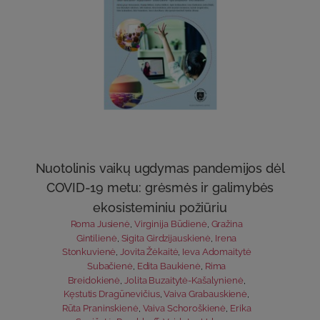
Nuotolinis vaikų ugdymas pandemijos dėl
COVID-19 metu: grėsmės ir galimybės
ekosisteminiu požiūriu
Roma Jusienė
,
Virginija Būdienė
,
Gražina
Gintilienė
,
Sigita Girdzijauskienė
,
Irena
Stonkuvienė
,
Jovita Žėkaitė
,
Ieva Adomaitytė
Subačienė
,
Edita Baukienė
,
Rima
Breidokienė
,
Jolita Buzaitytė-Kašalynienė
,
Kęstutis Dragūnevičius
,
Vaiva Grabauskienė
,
Rūta Praninskienė
,
Vaiva Schoroškienė
,
Erika