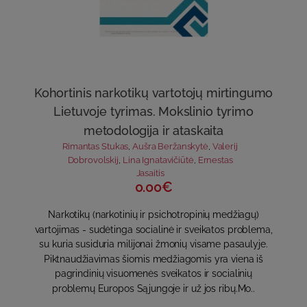
Kohortinis narkotikų vartotojų mirtingumo
Lietuvoje tyrimas. Mokslinio tyrimo
metodologija ir ataskaita
Rimantas Stukas
,
Aušra Beržanskytė
,
Valerij
Dobrovolskij
,
Lina Ignatavičiūtė
,
Ernestas
Jasaitis
0.00€
Narkotikų (narkotinių ir psichotropinių medžiagų)
vartojimas - sudėtinga socialinė ir sveikatos problema,
su kuria susiduria milijonai žmonių visame pasaulyje.
Piktnaudžiavimas šiomis medžiagomis yra viena iš
pagrindinių visuomenės sveikatos ir socialinių
problemų Europos Sąjungoje ir už jos ribų.Mo..