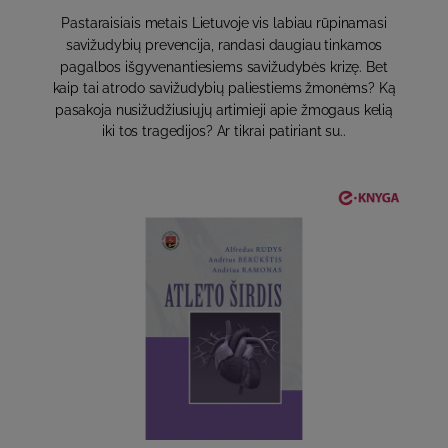
Pastaraisiais metais Lietuvoje vis labiau rūpinamasi
savižudybių prevencija, randasi daugiau tinkamos
pagalbos išgyvenantiesiems savižudybės krizę. Bet
kaip tai atrodo savižudybių paliestiems žmonėms? Ką
pasakoja nusižudžiusiųjų artimieji apie žmogaus kelią
iki tos tragedijos? Ar tikrai patiriant su..