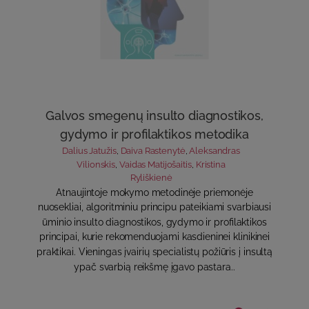
Galvos smegenų insulto diagnostikos,
gydymo ir profilaktikos metodika
Dalius Jatužis
,
Daiva Rastenytė
,
Aleksandras
Vilionskis
,
Vaidas Matijošaitis
,
Kristina
Ryliškienė
Atnaujintoje mokymo metodinėje priemonėje
nuosekliai, algoritminiu principu pateikiami svarbiausi
ūminio insulto diagnostikos, gydymo ir profilaktikos
principai, kurie rekomenduojami kasdieninei klinikinei
praktikai. Vieningas įvairių specialistų požiūris į insultą
ypač svarbią reikšmę įgavo pastara..