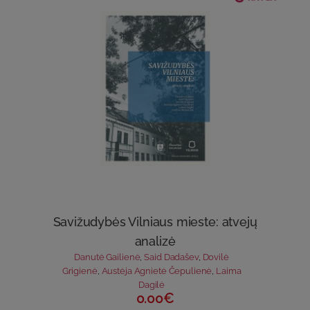
Savižudybės Vilniaus mieste: atvejų
analizė
Danutė Gailienė
,
Said Dadašev
,
Dovilė
Grigienė
,
Austėja Agnietė Čepulienė
,
Laima
Dagilė
0.00€