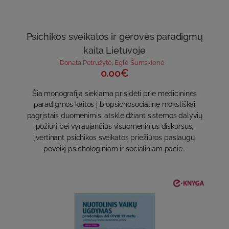
Psichikos sveikatos ir gerovės paradigmų
kaita Lietuvoje
Donata Petružytė
,
Eglė Šumskienė
0.00€
Šia monografija siekiama prisidėti prie medicininės
paradigmos kaitos į biopsichosocialinę moksliškai
pagrįstais duomenimis, atskleidžiant sistemos dalyvių
požiūrį bei vyraujančius visuomeninius diskursus,
įvertinant psichikos sveikatos priežiūros paslaugų
poveikį psichologiniam ir socialiniam pacie..