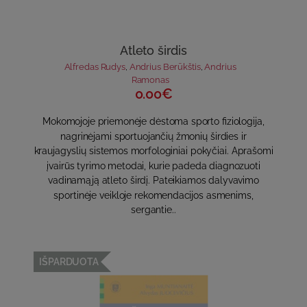
Atleto širdis
Alfredas Rudys
,
Andrius Berūkštis
,
Andrius
Ramonas
0.00€
Mokomojoje priemonėje dėstoma sporto fiziologija,
nagrinėjami sportuojančių žmonių širdies ir
kraujagyslių sistemos morfologiniai pokyčiai. Aprašomi
įvairūs tyrimo metodai, kurie padeda diagnozuoti
vadinamąją atleto širdį. Pateikiamos dalyvavimo
sportinėje veikloje rekomendacijos asmenims,
sergantie..
IŠPARDUOTA