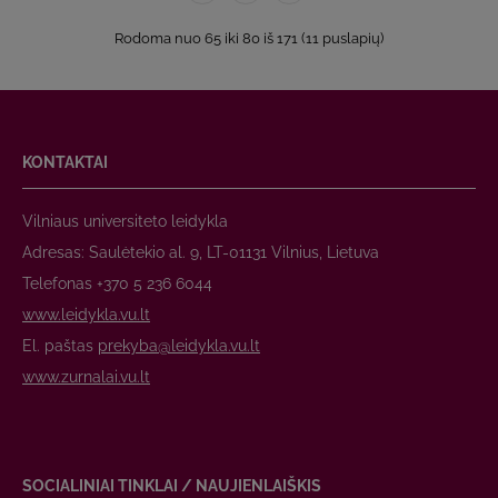
Rodoma nuo 65 iki 80 iš 171 (11 puslapių)
KONTAKTAI
Vilniaus universiteto leidykla
Adresas: Saulėtekio al. 9, LT-01131 Vilnius, Lietuva
Telefonas +370 5 236 6044
www.leidykla.vu.lt
El. paštas
prekyba@leidykla.vu.lt
www.zurnalai.vu.lt
SOCIALINIAI TINKLAI / NAUJIENLAIŠKIS