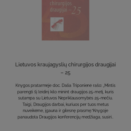
Lietuvos kraujagyslių chirurgijos draugijai
– 25
Knygos pratarmėje doc. Dalia Triponienė rašo: „Mintis
parengti šį leidinį kilo minint draugijos 25-metį, kuris
sutampa su Lietuvos Nepriklausomybės 25-mečiu.
Taigi, Draugijos darbai, kuriuos per tuos metus
nuveikėme, įgauna ir gilesnę prasmę.“Knygoje
panaudota Draugijos konferencijų medžiaga, susiri..