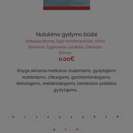
Nutukimo gydymo būdai
Gintautas Brimas
,
Eglė Kontrimavičiūtė
,
Vilma
Brimienė
,
Žygimantas Juodeikis
,
Edvardas
Brimas
0.00€
Knyga skiriama medicinos studentams, gydytojams
rezidentams, chirurgams, gastroenterologams,
dietologams, endokrinologams, bendrosios praktikos
gydytojams...
|<
<
1
2
3
4
5
6
7
8
9
>
>|