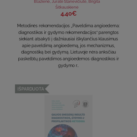
Blažienė
,
Jūratė Stanevičiūtė
,
Brigita
Šitkauskienė
4.40€
Metodinės rekomendacijos „Paveldima angioedema:
diagnostikos ir gydymo rekomendacijos“ parengtos
siekiant atsakyti į dažniausiai iškylančius klausimus
apie paveldimą angioedemą, jos mechanizmus,
diagnostiką bei gydymą. Lietuvoje nėra anksčiau
paskelbtų paveldimos angioedemos diagnostikos ir
gydymo r..
IŠPARDUOTA