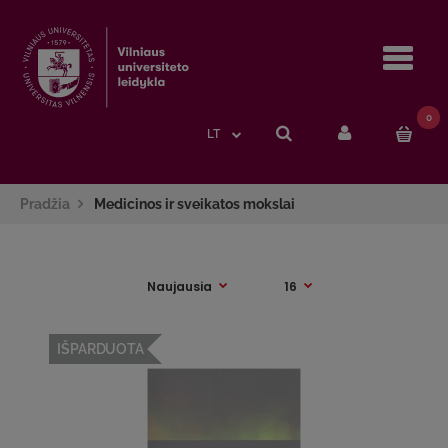
Navi
0
LT
Pradžia
Medicinos ir sveikatos mokslai
IŠPARDUOTA