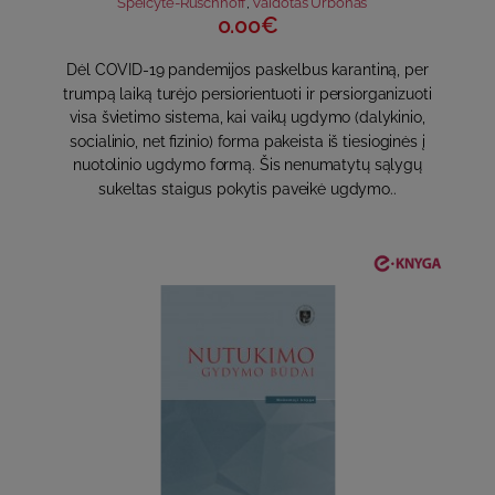
Speičytė-Ruschhoff
,
Vaidotas Urbonas
0.00€
Dėl COVID-19 pandemijos paskelbus karantiną, per
trumpą laiką turėjo persiorientuoti ir persiorganizuoti
visa švietimo sistema, kai vaikų ugdymo (dalykinio,
socialinio, net fizinio) forma pakeista iš tiesioginės į
nuotolinio ugdymo formą. Šis nenumatytų sąlygų
sukeltas staigus pokytis paveikė ugdymo..