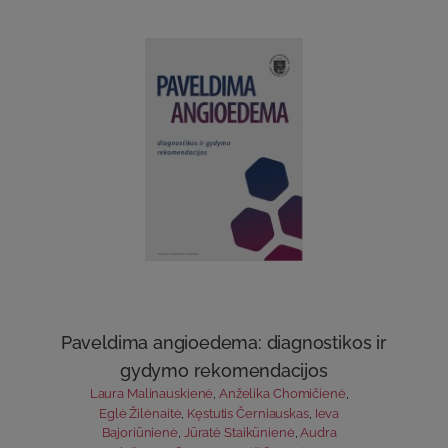
Paveldima angioedema: diagnostikos ir
gydymo rekomendacijos
Laura Malinauskienė
,
Anželika Chomičienė
,
Eglė Žilėnaitė
,
Kęstutis Černiauskas
,
Ieva
Bajoriūnienė
,
Jūratė Staikūnienė
,
Audra