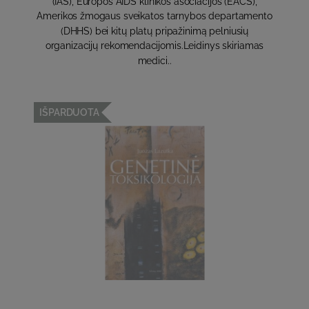
(IAS), Europos AIDS klinikos asociacijos (EACS),
Amerikos žmogaus sveikatos tarnybos departamento
(DHHS) bei kitų platų pripažinimą pelniusių
organizacijų rekomendacijomis.Leidinys skiriamas
medici..
IŠPARDUOTA