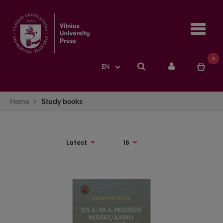
Navi
0
EN
Home
Study books