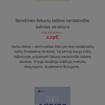
Bendrinės lietuvių kalbos vardažodžio
šaknies struktūra
Vida Karosienė
2.29€
Darbo tikslas – sinchroniškai ištirti pirminių vardažodžių
šaknų fonotaktinę struktūrą. Tai pirmoji knyga baltų
kalbotyroje, gvildenanti lietuvių vardažodžio šaknies
sandarą. Knyga naudinga aukštųjų mokyklų
dėstytojams, studentams filologams...