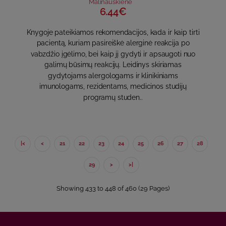
Malinauskienė
6.44€
Knygoje pateikiamos rekomendacijos, kada ir kaip tirti
pacientą, kuriam pasireiškė alerginė reakcija po
vabzdžio įgėlimo, bei kaip jį gydyti ir apsaugoti nuo
galimų būsimų reakcijų. Leidinys skiriamas
gydytojams alergologams ir klinikiniams
imunologams, rezidentams, medicinos studijų
programų studen..
|<
<
21
22
23
24
25
26
27
28
29
>
>|
Showing 433 to 448 of 460 (29 Pages)