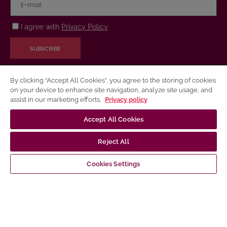
I agree with
Privacy Policy
SUBSCRIBE
By clicking “Accept All Cookies”, you agree to the storing of cookies
on your device to enhance site navigation, analyze site usage, and
QUICK LINKS
assist in our marketing efforts.
Privacy policy
Accept All Cookies
About VU Press
Contact Us
Reject All
Payment
Cookies Settings
Shipping
Warranty and Return
Purchase Rules
Privacy Policy
Terms of Use for Electronic and Printed Books