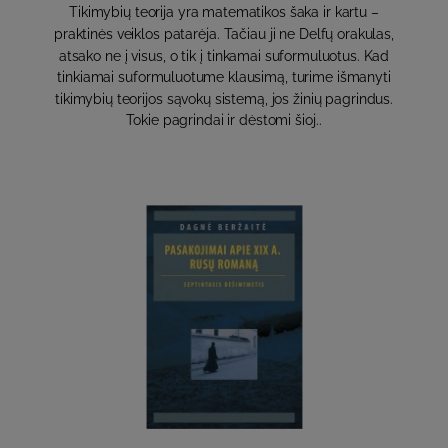
Tikimybių teorija yra matematikos šaka ir kartu –
praktinės veiklos patarėja. Tačiau ji ne Delfų orakulas,
atsako ne į visus, o tik į tinkamai suformuluotus. Kad
tinkiamai suformuluotume klausimą, turime išmanyti
tikimybių teorijos sąvokų sistemą, jos žinių pagrindus.
Tokie pagrindai ir dėstomi šioj..