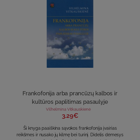
Frankofonija arba prancūzų kalbos ir
kultūros paplitimas pasaulyje
Vilhelmina Vitkauskienė
3.29€
Ši knyga paaiškina sąvokos frankofonija įvairias
reikšmes ir nusako jų kilmę bei turinį. Didelis dėmesys