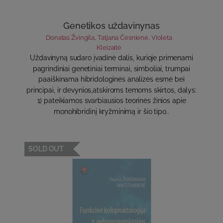
Genetikos uždavinynas
Donatas Žvingila
,
Tatjana Čėsnienė
,
Violeta
Kleizaitė
Uždavinyną sudaro įvadinė dalis, kurioje primenami
pagrindiniai ge­netiniai terminai, simboliai, trumpai
paaiškinama hibridologinės analizės esmė bei
principai, ir devynios,atskiroms temoms skirtos, dalys:
1) patei­kiamos svarbiausios teorinės žinios apie
monohibridinį kryžminimą ir šio tipo..
SOLD OUT