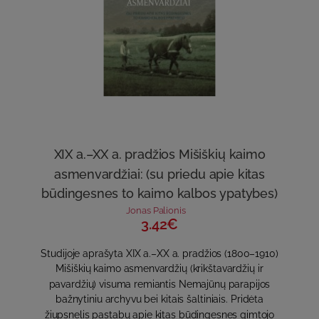
XIX a.–XX a. pradžios Mišiškių kaimo
asmenvardžiai: (su priedu apie kitas
būdingesnes to kaimo kalbos ypatybes)
Jonas Palionis
3.42€
Studijoje aprašyta XIX a.–XX a. pradžios (1800–1910)
Mišiškių kaimo asmenvardžių (krikštavardžių ir
pavardžių) visuma remiantis Nemajūnų parapijos
bažnytiniu archyvu bei kitais šaltiniais. Pridėta
žiupsnelis pastabų apie kitas būdingesnes gimtojo