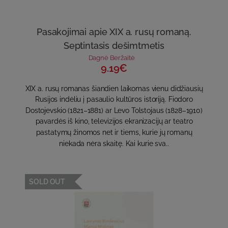
Pasakojimai apie XIX a. rusų romaną.
Septintasis dešimtmetis
Dagnė Beržaitė
9.19€
XIX a. rusų romanas šiandien laikomas vienu didžiausių
Rusijos indėliu į pasaulio kultūros istoriją. Fiodoro
Dostojevskio (1821–1881) ar Levo Tolstojaus (1828–1910)
pavardės iš kino, televizijos ekranizacijų ar teatro
pastatymų žinomos net ir tiems, kurie jų romanų
niekada nėra skaitę. Kai kurie sva..
SOLD OUT