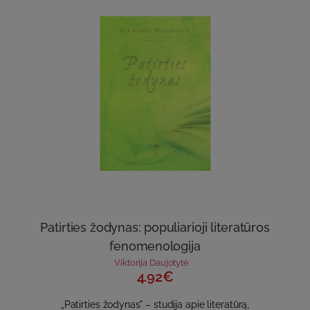
Patirties žodynas: populiarioji literatūros
fenomenologija
Viktorija Daujotytė
4.92€
„Patirties žodynas" – studija apie literatūrą,