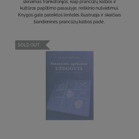
skiriamas frankofonijos, kaip prancūzų kalbos ir
kultūros paplitimo pasaulyje, reiškinio nušvietimui.
Knygos gale pateiktos lentelės iliustruoja ir skaičiais
šiandieninės prancūzų kalbos padė..
SOLD OUT