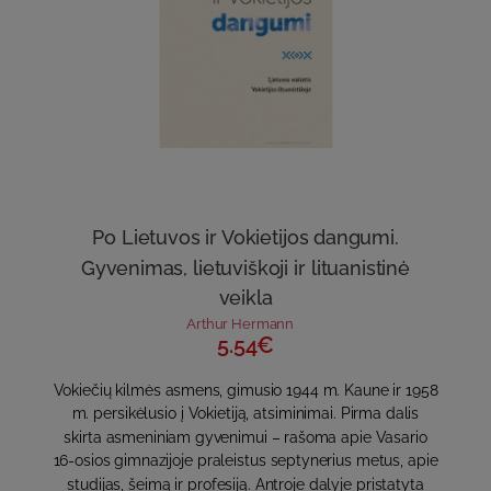
Po Lietuvos ir Vokietijos dangumi.
Gyvenimas, lietuviškoji ir lituanistinė
veikla
Arthur Hermann
5.54€
Vokiečių kilmės asmens, gimusio 1944 m. Kaune ir 1958
m. persikėlusio į Vokietiją, atsiminimai. Pirma dalis
skirta asmeniniam gyvenimui – rašoma apie Vasario
16-osios gimnazijoje praleistus septynerius metus, apie
studijas, šeimą ir profesiją. Antroje dalyje pristatyta