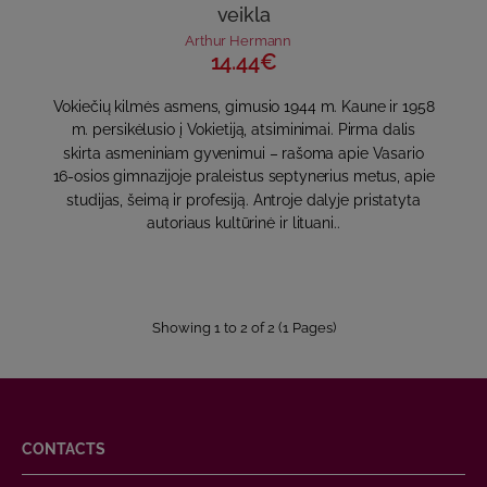
veikla
Arthur Hermann
14.44€
Vokiečių kilmės asmens, gimusio 1944 m. Kaune ir 1958
m. persikėlusio į Vokietiją, atsiminimai. Pirma dalis
skirta asmeniniam gyvenimui – rašoma apie Vasario
16-osios gimnazijoje praleistus septynerius metus, apie
studijas, šeimą ir profesiją. Antroje dalyje pristatyta
autoriaus kultūrinė ir lituani..
Showing 1 to 2 of 2 (1 Pages)
CONTACTS