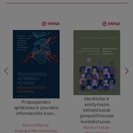
Identitetai ir
Propagandos
saistymasis
aptikimas ir poveikis
kintančiuose
informacinio karo...
geopolitiniuose
kontekstuose...
Darius Plikynas
,
Monika Frėjutė-
Virginijus Marcinkevičius
,