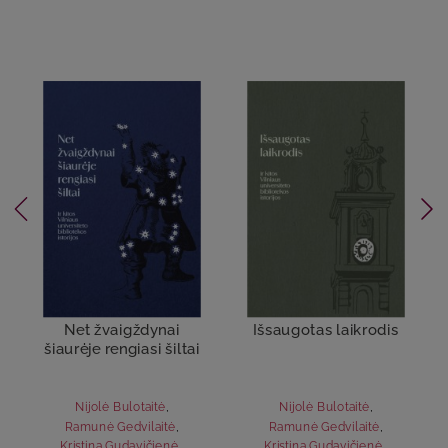
Net žvaigždynai
Išsaugotas laikrodis
šiaurėje rengiasi šiltai
Nijolė Bulotaitė
,
Nijolė Bulotaitė
,
Ramunė Gedvilaitė
,
Ramunė Gedvilaitė
,
Kristina Gudavičienė
...
Kristina Gudavičienė
...