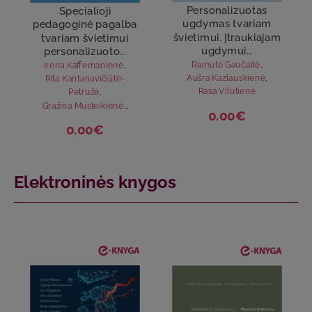
Personalizuotas
Specialioji
ugdymas tvariam
pedagoginė pagalba
švietimui. Įtraukiajam
tvariam švietimui
ugdymui...
personalizuoto...
Ramutė Gaučaitė
,
Irena Kaffemanienė
,
Aušra Kazlauskienė
,
Rita Kantanavičiūtė-
Rasa Vilutienė
Petružė
,
Gražina Musteikienė
...
0.00€
0.00€
Elektroninės knygos