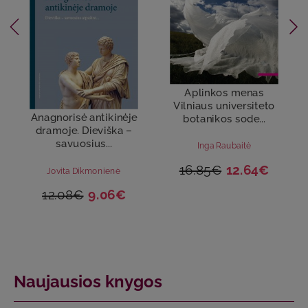
Aplinkos menas
Vilniaus universiteto
Anagnorisė antikinėje
botanikos sode...
dramoje. Dieviška –
savuosius...
Inga Raubaitė
16.85€
12.64€
Jovita Dikmonienė
12.08€
9.06€
Naujausios knygos