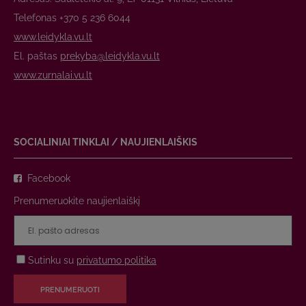
Telefonas +370 5 236 6044
www.leidykla.vu.lt
El. paštas
prekyba@leidykla.vu.lt
www.zurnalai.vu.lt
SOCIALINIAI TINKLAI / NAUJIENLAIŠKIS
Facebook
Prenumeruokite naujienlaiškį
Sutinku su
privatumo politika
PRENUMERUOTI