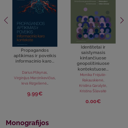
Identitetai ir
Propagandos
saistymasis
aptikimas ir poveikis
kintančiuose
informacinio karo...
geopolitiniuose
kontekstuose...
Darius Plikynas
,
Monika Frėjutė-
Virginijus Marcinkevičius
,
Rakauskienė
,
Ieva Rizgelienė
...
Kristina Garalytė
,
Kristina Šliavaitė
9.99€
0.00€
Monografijos