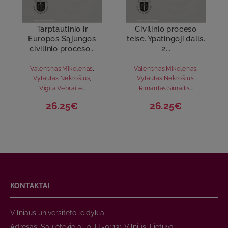
Tarptautinio ir
Civilinio proceso
Europos Sąjungos
teisė. Ypatingoji dalis.
civilinio proceso...
2...
Valentinas Mikelėnas
,
Valentinas Mikelėnas
,
Vytautas Nekrošius
,
Vytautas Nekrošius
,
Vigita Vėbraitė
...
Rimantas Simaitis
...
26.25€
26.25€
KONTAKTAI
Vilniaus universiteto leidykla
Adresas: Saulėtekio al. 9, LT-01131 Vilnius, Lietuva