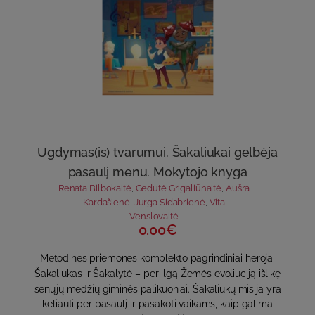
Ugdymas(is) tvarumui. Šakaliukai gelbėja
pasaulį menu. Mokytojo knyga
Renata Bilbokaitė
,
Gedutė Grigaliūnaitė
,
Aušra
Kardašienė
,
Jurga Sidabrienė
,
Vita
Venslovaitė
0.00€
Metodinės priemonės komplekto pagrindiniai herojai
Šakaliukas ir Šakalytė – per ilgą Žemės evoliuciją išlikę
senųjų medžių giminės palikuoniai. Šakaliukų misija yra
keliauti per pasaulį ir pasakoti vaikams, kaip galima