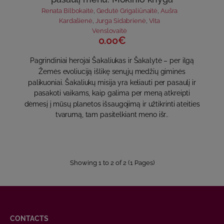
Renata Bilbokaitė
,
Gedutė Grigaliūnaitė
,
Aušra
Kardašienė
,
Jurga Sidabrienė
,
Vita
Venslovaitė
0.00€
Pagrindiniai herojai Šakaliukas ir Šakalytė – per ilgą
Žemės evoliuciją išlikę senųjų medžių giminės
palikuoniai. Šakaliukų misija yra keliauti per pasaulį ir
pasakoti vaikams, kaip galima per meną atkreipti
dėmesį į mūsų planetos išsaugojimą ir užtikrinti ateities
tvarumą, tam pasitelkiant meno išr..
Showing 1 to 2 of 2 (1 Pages)
CONTACTS