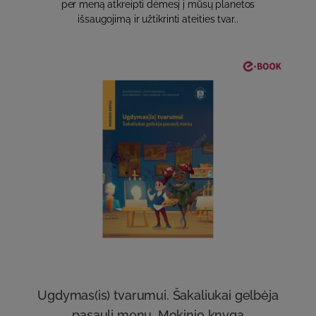
per meną atkreipti dėmesį į mūsų planetos
išsaugojimą ir užtikrinti ateities tvar..
Ugdymas(is) tvarumui. Šakaliukai gelbėja
pasaulį menu. Mokinio knyga