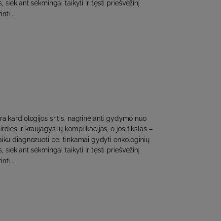
s, siekiant sėkmingai taikyti ir tęsti priešvėžinį
ti ..
ra kardiologijos sritis, nagrinėjanti gydymo nuo
rdies ir kraujagyslių komplikacijas, o jos tikslas –
laiku diagnozuoti bei tinkamai gydyti onkologinių
s, siekiant sėkmingai taikyti ir tęsti priešvėžinį
ti ..