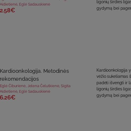
ligonių širdies liga
Aidietienė
,
Eglė Sadauskienė
gydymą bei pagerin
2.58€
Kardioonkologija. Metodinės
Kardioonkologija y
vėžio sukeliamas ši
rekomendacijos
padėti išvengti ir 
Eglė Čiburienė
,
Jelena Čelutkienė
,
Sigita
ligonių širdies liga
Aidietienė
,
Eglė Sadauskienė
gydymą bei pagerin
6.26€