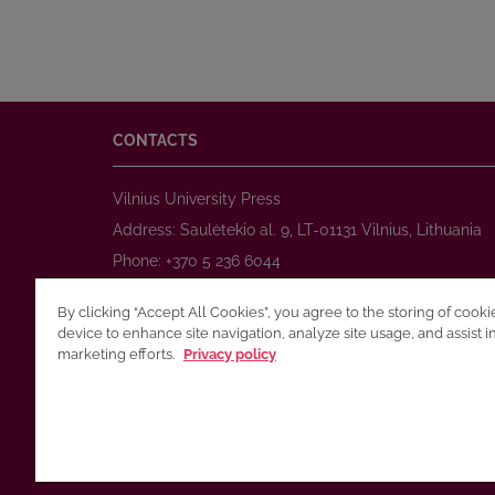
CONTACTS
Vilnius University Press
Address: Saulėtekio al. 9, LT-01131 Vilnius, Lithuania
Phone: +370 5 236 6044
www.leidykla.vu.lt
By clicking “Accept All Cookies”, you agree to the storing of cook
E-mail:
prekyba@leidykla.vu.lt
device to enhance site navigation, analyze site usage, and assist i
www.journals.vu.lt
marketing efforts.
Privacy policy