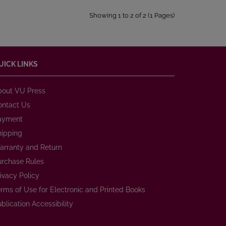
Showing 1 to 2 of 2 (1 Pages)
UICK LINKS
bout VU Press
ontact Us
ayment
hipping
arranty and Return
urchase Rules
ivacy Policy
rms of Use for Electronic and Printed Books
blication Accessibility