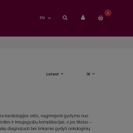
0
0
EN
EN
ra kardiologijos sritis, nagrinėjanti gydymo nuo
rdies ir kraujagyslių komplikacijas, o jos tikslas –
laiku diagnozuoti bei tinkamai gydyti onkologinių