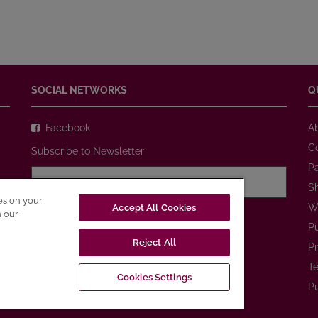
SOCIAL NETWORKS
Q
Facebook
A
C
Subscribe to Newsletter
P
S
ies on your
W
Accept All Cookies
I agree with
Privacy Policy
n our
P
Reject All
SUBSCRIBE
Pr
Te
Cookies Settings
Pu