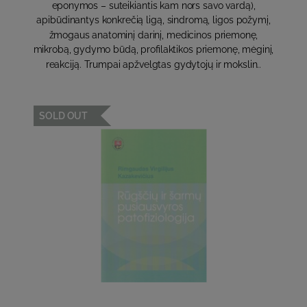
eponymos – suteikiantis kam nors savo vardą),
apibūdinantys konkrečią ligą, sindromą, ligos požymį,
žmogaus anatominį darinį, medicinos priemonę,
mikrobą, gydymo būdą, profilaktikos priemonę, mėginį,
reakciją. Trumpai apžvelgtas gydytojų ir mokslin..
SOLD OUT