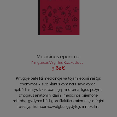
Medicinos eponimai
Rimgaudas Virgilijus Kazakevičius
9.62€
Knygoje pateikti medicinoje vartojami eponimai (gr.
eponymos – suteikiantis kam nors savo vardą),
apibūdinantys konkrečią ligą, sindromą, ligos požymį,
žmogaus anatominį darinį, medicinos priemonę,
mikrobą, gydymo būdą, profilaktikos priemonę, mėginį,
reakciją. Trumpai apžvelgtas gydytojų ir mokslin..