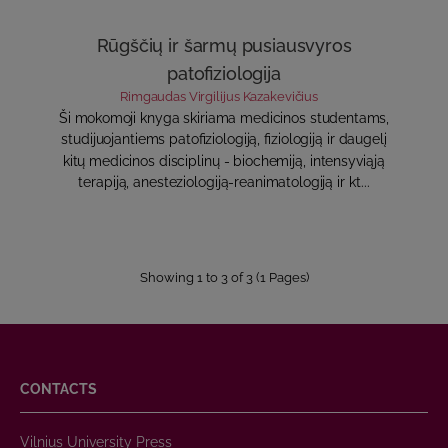
Rūgščių ir šarmų pusiausvyros
patofiziologija
Rimgaudas Virgilijus Kazakevičius
Ši mokomoji knyga skiriama medicinos studentams,
studijuojantiems patofiziologiją, fiziologiją ir daugelį
kitų medicinos disciplinų - biochemiją, intensyviąją
terapiją, anesteziologiją-reanimatologiją ir kt...
Showing 1 to 3 of 3 (1 Pages)
CONTACTS
Vilnius University Press