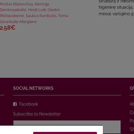
struktūrą ir reikš
Povilas Blaževičius
,
Neringa
higieninę situacij
Dambrauskaitė
,
Heidi Luik
,
Giedrė
mėsos vartojimo įp
Piličiauskienė
,
Saulius Rumbutis
,
Toma
Zarankaitė-Margienė
2.58€
SOCIAL NETWORKS
Q
Facebook
A
C
Subscribe to Newsletter
P
S