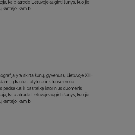
ja, kaip atrodė Lietuvoje auginti šunys, kuo jie
ų kentėjo, kam b..
grafija yra skirta šunų, gyvenusių Lietuvoje XIII–
 Tirdami jų kaulus, plytose ir kituose molio
us pėdsakus ir pasitelkę istorinius duomenis
ja, kaip atrodė Lietuvoje auginti šunys, kuo jie
ų kentėjo, kam b..