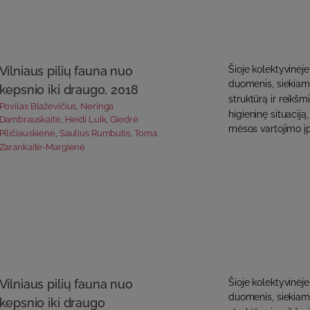
Vilniaus pilių fauna nuo
Šioje kolektyvinėje
duomenis, siekiama
kepsnio iki draugo, 2018
struktūrą ir reikš
Povilas Blaževičius
,
Neringa
higieninę situacij
Dambrauskaitė
,
Heidi Luik
,
Giedrė
mėsos vartojimo įpr
Piličiauskienė
,
Saulius Rumbutis
,
Toma
Zarankaitė-Margienė
Vilniaus pilių fauna nuo
Šioje kolektyvinėje
duomenis, siekiama
kepsnio iki draugo