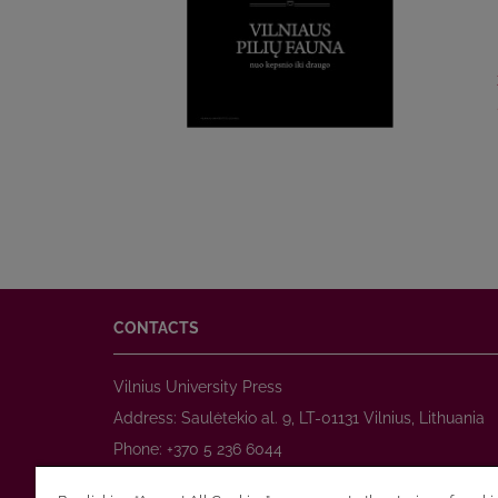
CONTACTS
Vilnius University Press
Address: Saulėtekio al. 9, LT-01131 Vilnius, Lithuania
Phone: +370 5 236 6044
www.leidykla.vu.lt