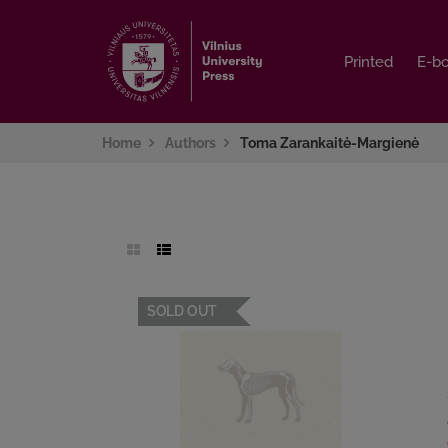
Printed
Printed
E-b
E-b
Home
Authors
Toma Zarankaitė-Margienė
SOLD OUT