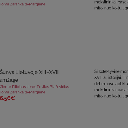
mokslininkai pasako
Toma Zarankaitė-Margienė
mito, nuo kokių lig
Šunys Lietuvoje XIII–XVIII
Ši kolektyvinė mono
XVIII a., istorijai.
amžiuje
dirbiniuose aptikt
Giedrė Piličiauskienė
,
Povilas Blaževičius
,
mokslininkai pasako
Toma Zarankaitė-Margienė
mito, nuo kokių lig
6.56€