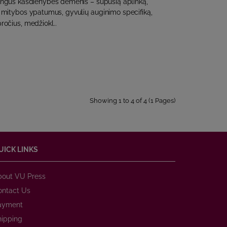
mingus kasdienybės dėmenis – supusią aplinką,
ą, mitybos ypatumus, gyvulių auginimo specifiką,
ročius, medžiokl..
Showing 1 to 4 of 4 (1 Pages)
UICK LINKS
bout VU Press
ontact Us
ayment
hipping