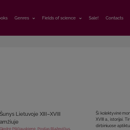
ooks
ooks
Genres
Genres
Fields of science
Fields of science
Sale!
Sale!
Contacts
Contacts
Šunys Lietuvoje XIII–XVIII
Ši kolektyvinė mono
XVIII a., istorijai.
amžiuje
dirbiniuose aptikt
Giedrė Piličiauskienė
,
Povilas Blaževičius
,