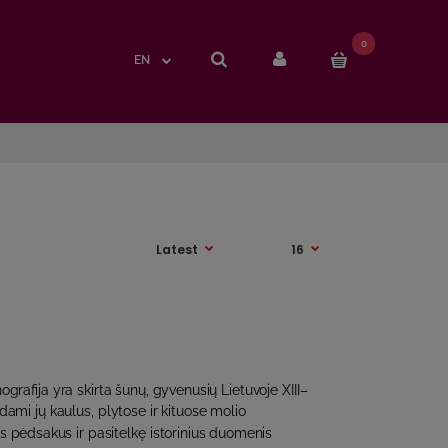
0
0
EN
EN
grafija yra skirta šunų, gyvenusių Lietuvoje XIII–
 Tirdami jų kaulus, plytose ir kituose molio
us pėdsakus ir pasitelkę istorinius duomenis