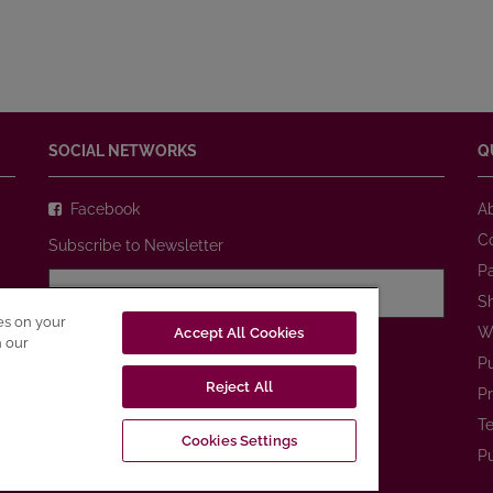
SOCIAL NETWORKS
Q
Facebook
A
C
Subscribe to Newsletter
P
S
ies on your
W
Accept All Cookies
I agree with
Privacy Policy
n our
P
Reject All
SUBSCRIBE
Pr
Te
Cookies Settings
Pu