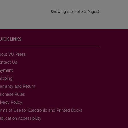
Showing 1 to 2 of 2 (1 Pages)
UICK LINKS
bout VU Press
ontact Us
ayment
hipping
arranty and Return
urchase Rules
ivacy Policy
rms of Use for Electronic and Printed Books
blication Accessibility