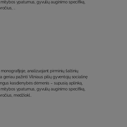
ą, mitybos ypatumus, gyvulių auginimo specifiką,
očius, ..
 monografijoje, analizuojant pirminių šaltinių
 geriau pažinti Vilniaus pilių gyventojų socialinę
mingus kasdienybės dėmenis – supusią aplinką,
ą, mitybos ypatumus, gyvulių auginimo specifiką,
ročius, medžiokl..