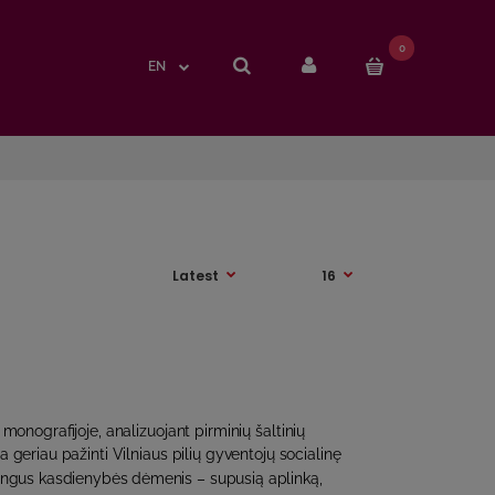
0
0
EN
EN
 monografijoje, analizuojant pirminių šaltinių
 geriau pažinti Vilniaus pilių gyventojų socialinę
mingus kasdienybės dėmenis – supusią aplinką,