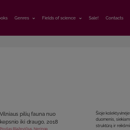
ooks
ooks
Genres
Genres
Fields of science
Fields of science
Sale!
Sale!
Contacts
Contacts
Vilniaus pilių fauna nuo
Šioje kolektyvinėje
duomenis, siekiama
kepsnio iki draugo, 2018
struktūrą ir reikš
Povilas Blaževičius
,
Neringa