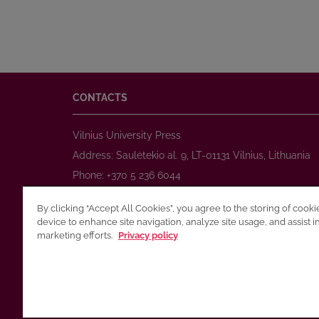
CONTACTS
Vilnius University Press
Address: Saulėtekio al. 9, LT-01131 Vilnius, Lithuania
Phone: +370 5 236 6044
www.leidykla.vu.lt
By clicking “Accept All Cookies”, you agree to the storing of cook
E-mail:
prekyba@leidykla.vu.lt
device to enhance site navigation, analyze site usage, and assist i
www.journals.vu.lt
marketing efforts.
Privacy policy