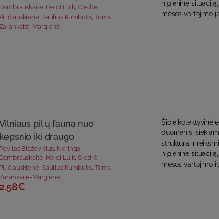
higieninę situacij
Dambrauskaitė
,
Heidi Luik
,
Giedrė
mėsos vartojimo įpr
Piličiauskienė
,
Saulius Rumbutis
,
Toma
Zarankaitė-Margienė
Vilniaus pilių fauna nuo
Šioje kolektyvinėje
duomenis, siekiama
kepsnio iki draugo
struktūrą ir reikš
Povilas Blaževičius
,
Neringa
higieninę situacij
Dambrauskaitė
,
Heidi Luik
,
Giedrė
mėsos vartojimo įp
Piličiauskienė
,
Saulius Rumbutis
,
Toma
Zarankaitė-Margienė
2.58€