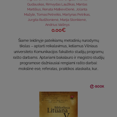
Gudauskas
,
Rimvydas Laužikas
,
Mantas
Martišius
,
Renata Matkevičienė
,
Jolanta
Mažylė
,
Tomas Petreikis
,
Martynas Petrikas
,
Jurgita Rudžionienė
,
Marija Stonkienė
,
Andrius Vaišnys
0.00€
Šiame leidinyje pateikiamų metodinių nurodymų
tikslas – aptarti reikalavimus, keliamus Vilniaus
universiteto Komunikacijos fakulteto studijų programų
rašto darbams. Aptariami bakalauro ir magistro studijų
programose dažniausiai rengiami rašto darbai:
mokslinė esė, referatas, praktikos ataskaita, kur..