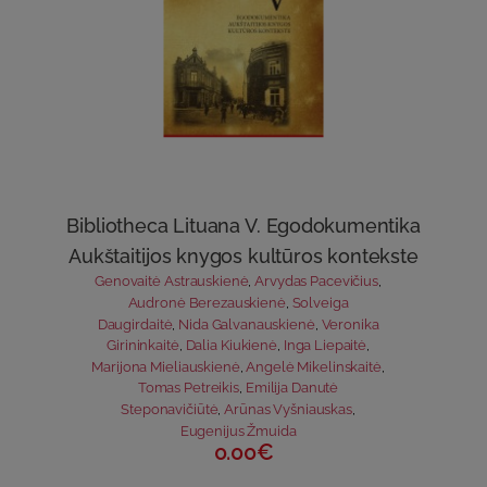
Bibliotheca Lituana V. Egodokumentika
Aukštaitijos knygos kultūros kontekste
Genovaitė Astrauskienė
,
Arvydas Pacevičius
,
Audronė Berezauskienė
,
Solveiga
Daugirdaitė
,
Nida Galvanauskienė
,
Veronika
Girininkaitė
,
Dalia Kiukienė
,
Inga Liepaitė
,
Marijona Mieliauskienė
,
Angelė Mikelinskaitė
,
Tomas Petreikis
,
Emilija Danutė
Steponavičiūtė
,
Arūnas Vyšniauskas
,
Eugenijus Žmuida
0.00€