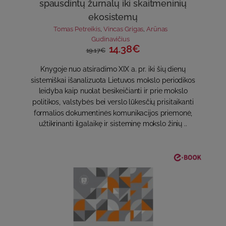
spausdintų žurnalų iki skaitmeninių
ekosistemų
Tomas Petreikis
,
Vincas Grigas
,
Arūnas
Gudinavičius
14.38€
19.17€
Knygoje nuo atsiradimo XIX a. pr. iki šių dienų
sistemiškai išanalizuota Lietuvos mokslo periodikos
leidyba kaip nuolat besikeičianti ir prie mokslo
politikos, valstybės bei verslo lūkesčių prisitaikanti
formalios dokumentinės komunikacijos priemonė,
užtikrinanti ilgalaikę ir sisteminę mokslo žinių ..