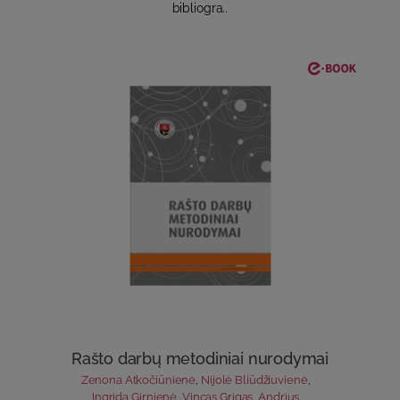
bibliogra..
Rašto darbų metodiniai nurodymai
Zenona Atkočiūnienė
,
Nijolė Bliūdžiuvienė
,
Ingrida Girnienė
,
Vincas Grigas
,
Andrius