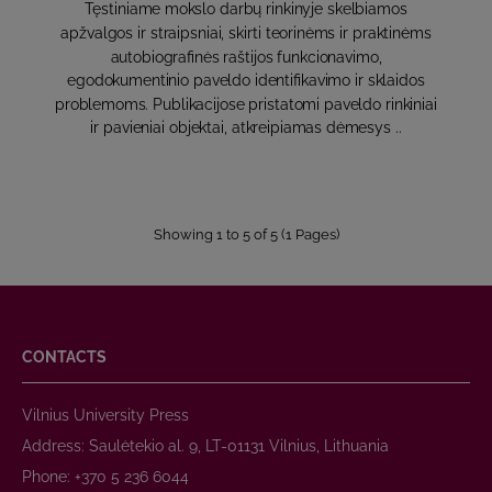
Tęstiniame mokslo darbų rinkinyje skelbiamos
apžvalgos ir straipsniai, skirti teorinėms ir praktinėms
autobiografinės raštijos funkcionavimo,
egodokumentinio paveldo identifikavimo ir sklaidos
problemoms. Publikacijose pristatomi paveldo rinkiniai
ir pavieniai objektai, atkreipiamas dėmesys ..
Showing 1 to 5 of 5 (1 Pages)
CONTACTS
Vilnius University Press
Address: Saulėtekio al. 9, LT-01131 Vilnius, Lithuania
Phone: +370 5 236 6044