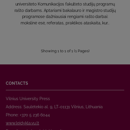
universiteto Komunikacijos fakulteto studijų programų
rašto darbams. Aptariami bakalauro ir magistro studijų
programose dažniausiai rengiami rašto darbai:
mokslinė esė, referatas, praktikos ataskaita, kur..
Showing 1 to 1 of 1 (1 Pages)
CONTACTS
Vilnius University Press
Address: Saulėtekio al. 9, LT-01131 Vilnius, Lithuania
Phone: +370 5 236 6044
www.leidykla.vu.lt