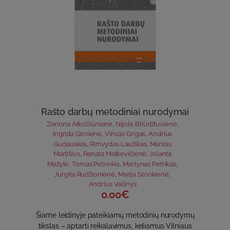
Rašto darbų metodiniai nurodymai
Zenona Atkočiūnienė
,
Nijolė Bliūdžiuvienė
,
Ingrida Girnienė
,
Vincas Grigas
,
Andrius
Gudauskas
,
Rimvydas Laužikas
,
Mantas
Martišius
,
Renata Matkevičienė
,
Jolanta
Mažylė
,
Tomas Petreikis
,
Martynas Petrikas
,
Jurgita Rudžionienė
,
Marija Stonkienė
,
Andrius Vaišnys
0.00€
Šiame leidinyje pateikiamų metodinių nurodymų
tikslas – aptarti reikalavimus, keliamus Vilniaus