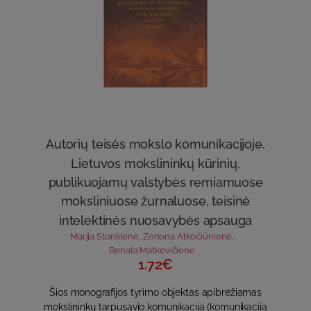
Autorių teisės mokslo komunikacijoje.
Lietuvos mokslininkų kūrinių,
publikuojamų valstybės remiamuose
moksliniuose žurnaluose, teisinė
intelektinės nuosavybės apsauga
Marija Stonkienė
,
Zenona Atkočiūnienė
,
Renata Matkevičienė
1.72€
Šios monografijos tyrimo objektas apibrėžiamas
mokslininkų tarpusavio komunikacija (komunikacija