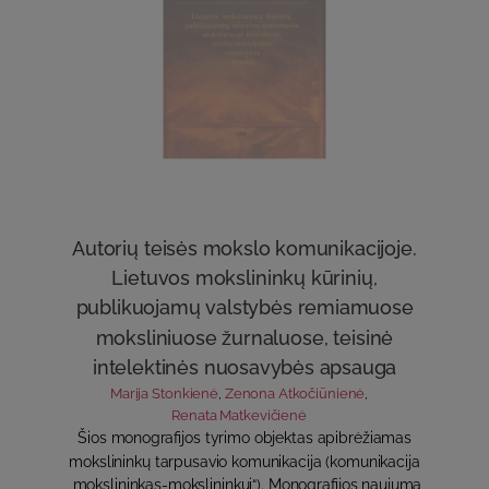
Autorių teisės mokslo komunikacijoje.
Lietuvos mokslininkų kūrinių,
publikuojamų valstybės remiamuose
moksliniuose žurnaluose, teisinė
intelektinės nuosavybės apsauga
Marija Stonkienė
,
Zenona Atkočiūnienė
,
Renata Matkevičienė
Šios monografijos tyrimo objektas apibrėžiamas
mokslininkų tarpusavio komunikacija (komunikacija
„mokslininkas-mokslininkui“). Monografijos naujumą