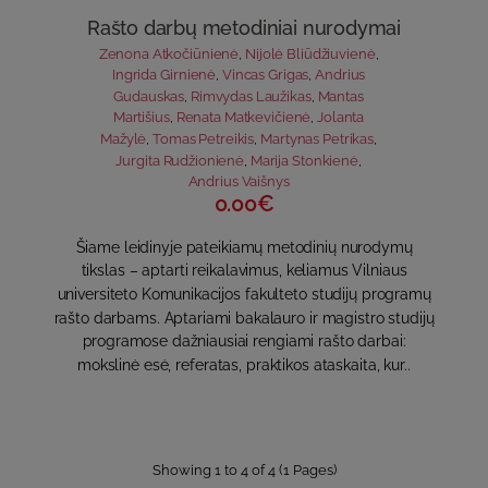
Rašto darbų metodiniai nurodymai
Zenona Atkočiūnienė
,
Nijolė Bliūdžiuvienė
,
Ingrida Girnienė
,
Vincas Grigas
,
Andrius
Gudauskas
,
Rimvydas Laužikas
,
Mantas
Martišius
,
Renata Matkevičienė
,
Jolanta
Mažylė
,
Tomas Petreikis
,
Martynas Petrikas
,
Jurgita Rudžionienė
,
Marija Stonkienė
,
Andrius Vaišnys
0.00€
Šiame leidinyje pateikiamų metodinių nurodymų
tikslas – aptarti reikalavimus, keliamus Vilniaus
universiteto Komunikacijos fakulteto studijų programų
rašto darbams. Aptariami bakalauro ir magistro studijų
programose dažniausiai rengiami rašto darbai:
mokslinė esė, referatas, praktikos ataskaita, kur..
Showing 1 to 4 of 4 (1 Pages)