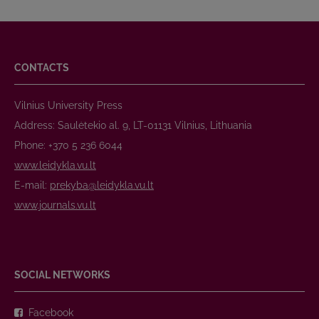
CONTACTS
Vilnius University Press
Address: Saulėtekio al. 9, LT-01131 Vilnius, Lithuania
Phone: +370 5 236 6044
www.leidykla.vu.lt
E-mail:
prekyba@leidykla.vu.lt
www.journals.vu.lt
SOCIAL NETWORKS
Facebook