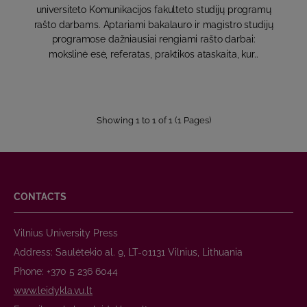
universiteto Komunikacijos fakulteto studijų programų
rašto darbams. Aptariami bakalauro ir magistro studijų
programose dažniausiai rengiami rašto darbai:
mokslinė esė, referatas, praktikos ataskaita, kur..
Showing 1 to 1 of 1 (1 Pages)
CONTACTS
Vilnius University Press
Address: Saulėtekio al. 9, LT-01131 Vilnius, Lithuania
Phone: +370 5 236 6044
www.leidykla.vu.lt