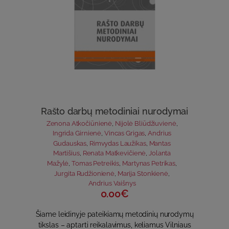
Rašto darbų metodiniai nurodymai
Zenona Atkočiūnienė
,
Nijolė Bliūdžiuvienė
,
Ingrida Girnienė
,
Vincas Grigas
,
Andrius
Gudauskas
,
Rimvydas Laužikas
,
Mantas
Martišius
,
Renata Matkevičienė
,
Jolanta
Mažylė
,
Tomas Petreikis
,
Martynas Petrikas
,
Jurgita Rudžionienė
,
Marija Stonkienė
,
Andrius Vaišnys
0.00€
Šiame leidinyje pateikiamų metodinių nurodymų
tikslas – aptarti reikalavimus, keliamus Vilniaus