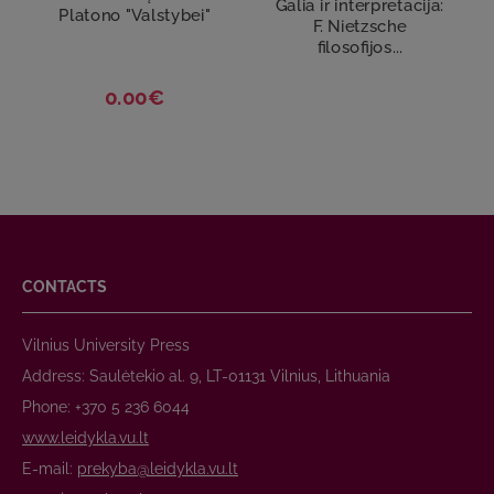
Galia ir interpretacija:
Platono "Valstybei"
F. Nietzsche
filosofijos...
0.00€
CONTACTS
Vilnius University Press
Address: Saulėtekio al. 9, LT-01131 Vilnius, Lithuania
Phone: +370 5 236 6044
www.leidykla.vu.lt
E-mail:
prekyba@leidykla.vu.lt