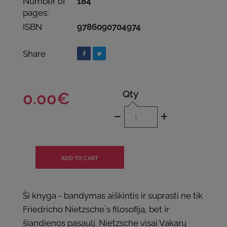
Number of
184
pages:
ISBN
9786090704974
Share
Qty
0.00€
-
+
Ši knyga - bandymas aiškintis ir suprasti ne tik
Friedricho Nietzsche`s filosofiją, bet ir
šiandienos pasaulį. Nietzsche visai Vakarų