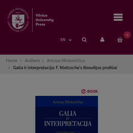
Navi
0
EN
Home
Authors
Arūnas Mickevičius
Galia ir interpretacija: F. Nietzsche's filosofijos profiliai