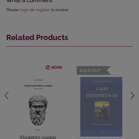
Write a comment
Please
login
or
register
to review
Related Products
SOLD OUT
Studento įvadas