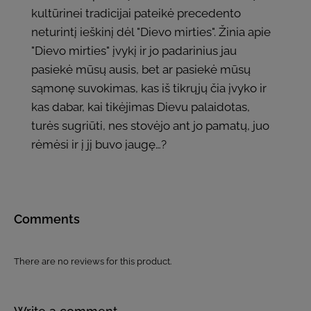
kultūrinei tradicijai pateikė precedento
neturintį ieškinį dėl "Dievo mirties". Žinia apie
"Dievo mirties" įvykį ir jo padarinius jau
pasiekė mūsų ausis, bet ar pasiekė mūsų
sąmonę suvokimas, kas iš tikrųjų čia įvyko ir
kas dabar, kai tikėjimas Dievu palaidotas,
turės sugriūti, nes stovėjo ant jo pamatų, juo
rėmėsi ir į jį buvo įaugę…?
Comments
There are no reviews for this product.