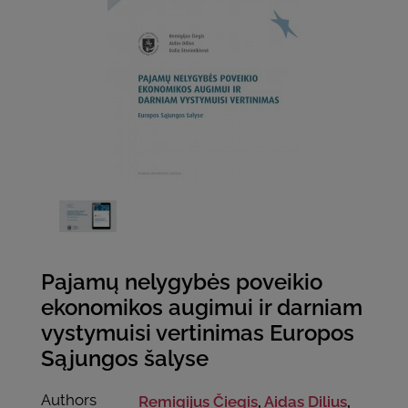
Pajamų nelygybės poveikio
ekonomikos augimui ir darniam
vystymuisi vertinimas Europos
Sąjungos šalyse
Authors
Remigijus Čiegis
,
Aidas Dilius
,