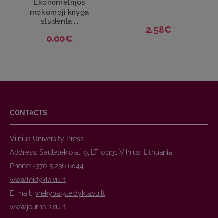
Ekonometrijos
mokomoji knyga
studentai...
2.58€
0.00€
CONTACTS
Vilnius University Press
Address: Saulėtekio al. 9, LT-01131 Vilnius, Lithuania
Phone: +370 5 236 6044
www.leidykla.vu.lt
E-mail:
prekyba@leidykla.vu.lt
www.journals.vu.lt