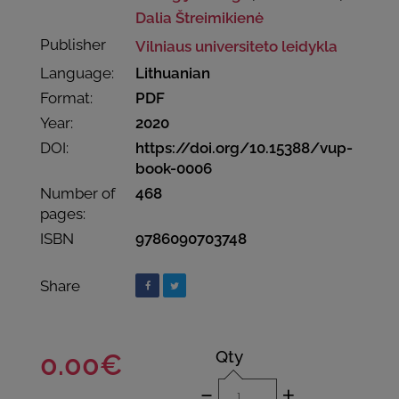
Dalia Štreimikienė
Publisher
Vilniaus universiteto leidykla
Language:
Lithuanian
Format:
PDF
Year:
2020
DOI:
https://doi.org/10.15388/vup-
book-0006
Number of
468
pages:
ISBN
9786090703748
Share
Qty
0.00€
-
+