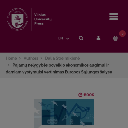
Navi
0
EN
Home
Authors
Dalia Štreimikienė
Pajamų nelygybės poveikio ekonomikos augimui ir
darniam vystymuisi vertinimas Europos Sąjungos šalyse