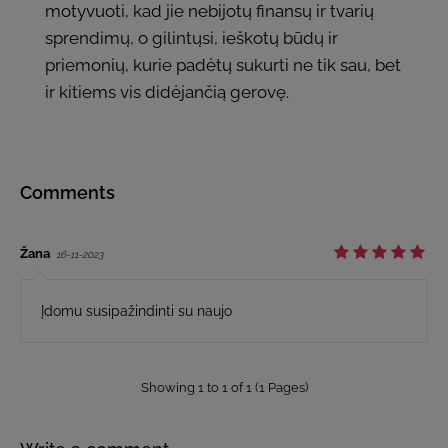
motyvuoti, kad jie nebijotų finansų ir tvarių
sprendimų, o gilintųsi, ieškotų būdų ir
priemonių, kurie padėtų sukurti ne tik sau, bet
ir kitiems vis didėjančią gerovę.
Comments
Žana
16-11-2023
Įdomu susipažindinti su naujo
Showing 1 to 1 of 1 (1 Pages)