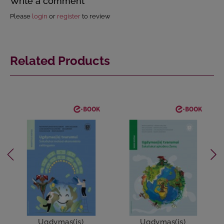
Write a comment
Please
login
or
register
to review
Related Products
Ugdymas(is)
Ugdymas(is)