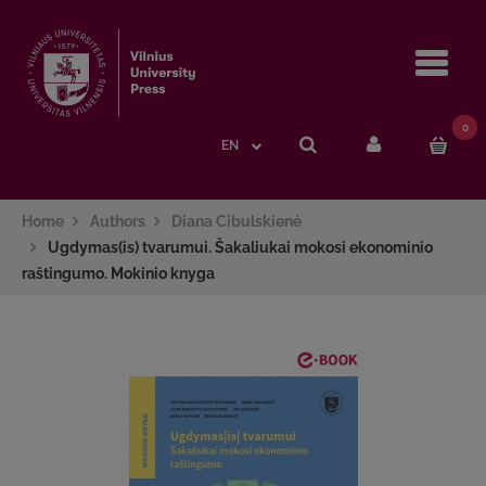
Navi
0
EN
Home
Authors
Diana Cibulskienė
Ugdymas(is) tvarumui. Šakaliukai mokosi ekonominio
raštingumo. Mokinio knyga