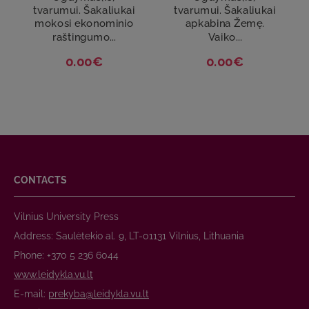
tvarumui. Šakaliukai
tvarumui. Šakaliukai
mokosi ekonominio
apkabina Žemę.
raštingumo...
Vaiko...
0.00€
0.00€
CONTACTS
Vilnius University Press
Address: Saulėtekio al. 9, LT-01131 Vilnius, Lithuania
Phone: +370 5 236 6044
www.leidykla.vu.lt
E-mail:
prekyba@leidykla.vu.lt