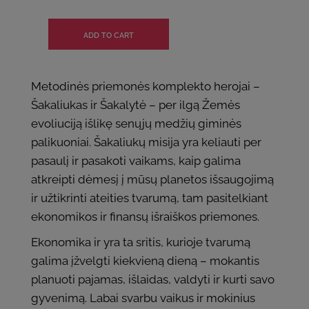
Metodinės priemonės komplekto herojai –
Šakaliukas ir Šakalytė – per ilgą Žemės
evoliuciją išlikę senųjų medžių giminės
palikuoniai. Šakaliukų misija yra keliauti per
pasaulį ir pasakoti vaikams, kaip galima
atkreipti dėmesį į mūsų planetos išsaugojimą
ir užtikrinti ateities tvarumą, tam pasitelkiant
ekonomikos ir finansų išraiškos priemones.
Ekonomika ir yra ta sritis, kurioje tvarumą
galima įžvelgti kiekvieną dieną – mokantis
planuoti pajamas, išlaidas, valdyti ir kurti savo
gyvenimą. Labai svarbu vaikus ir mokinius