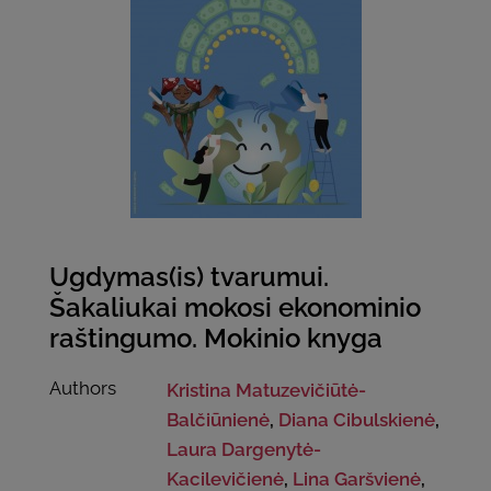
Ugdymas(is) tvarumui.
Šakaliukai mokosi ekonominio
raštingumo. Mokinio knyga
Authors
Kristina Matuzevičiūtė-
Balčiūnienė
,
Diana Cibulskienė
,
Laura Dargenytė-
Kacilevičienė
,
Lina Garšvienė
,