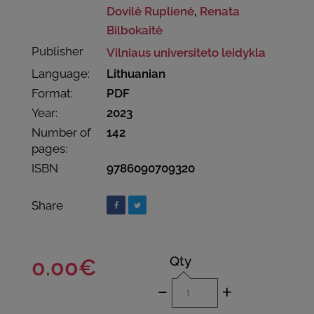
Dovilė Ruplienė
,
Renata
Bilbokaitė
Publisher
Vilniaus universiteto leidykla
Language:
Lithuanian
Format:
PDF
Year:
2023
Number of
142
pages:
ISBN
9786090709320
Share
Qty
0.00€
-
+