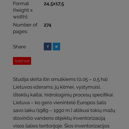
Format
24,5x17,5
(height x
width):
Number of
274
pages:
Share
Sold out
Studija skirta itin smulkiems (0,05 – 0,5 ha)
Lietuvos ežerams: jų kilmei, vystymuisi,
išteklių kaitai, hidrologinių procesų specifikai.
Lietuva – ko gero vienintelė Europos šalis
savo laiku (1989 – 1990 m.) atlikusi tokių mažų
stovinčio vandens objektų inventorizaciją
visos šalies teritorijoje. Šios inventorizacijos