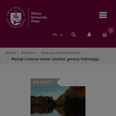
Navi
0
EN
Home
Authors
Gintaras Valiuškevičius
Mažieji Lietuvos ežerai: ištekliai, genezė, hidrologija
SOLD OUT