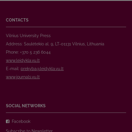
CONTACTS
Vilnius University Press
Address: Saulėtekio al. 9, LT-01131 Vilnius, Lithuania
Phone: +370 5 236 6044
www.leidykla.vu.lt
E-mail:
prekyba@leidykla.vu.lt
www.journals.vu.lt
SOCIAL NETWORKS
Facebook
Subscribe to Newsletter