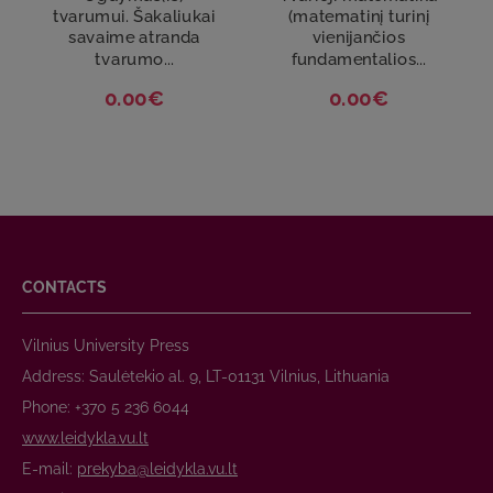
tvarumui. Šakaliukai
(matematinį turinį
savaime atranda
vienijančios
tvarumo...
fundamentalios...
0.00€
0.00€
CONTACTS
Vilnius University Press
Address: Saulėtekio al. 9, LT-01131 Vilnius, Lithuania
Phone: +370 5 236 6044
www.leidykla.vu.lt
E-mail:
prekyba@leidykla.vu.lt