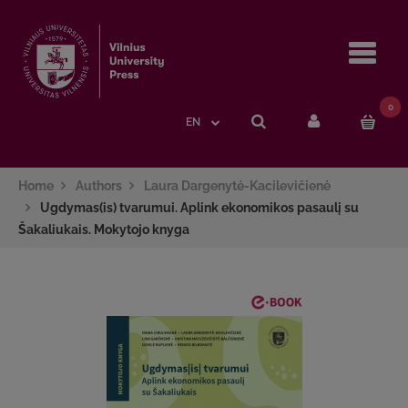
Navi
0
EN
Home
Authors
Laura Dargenytė-Kacilevičienė
Ugdymas(is) tvarumui. Aplink ekonomikos pasaulį su
Šakaliukais. Mokytojo knyga