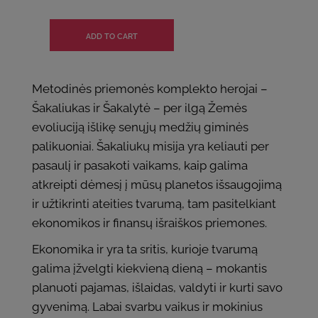
Metodinės priemonės komplekto herojai –
Šakaliukas ir Šakalytė – per ilgą Žemės
evoliuciją išlikę senųjų medžių giminės
palikuoniai. Šakaliukų misija yra keliauti per
pasaulį ir pasakoti vaikams, kaip galima
atkreipti dėmesį į mūsų planetos išsaugojimą
ir užtikrinti ateities tvarumą, tam pasitelkiant
ekonomikos ir finansų išraiškos priemones.
Ekonomika ir yra ta sritis, kurioje tvarumą
galima įžvelgti kiekvieną dieną – mokantis
planuoti pajamas, išlaidas, valdyti ir kurti savo
gyvenimą. Labai svarbu vaikus ir mokinius