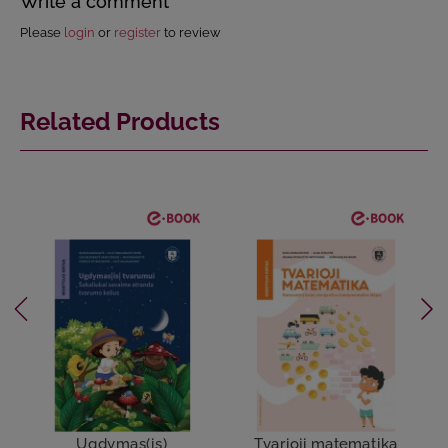
Write a comment
Please
login
or
register
to review
Related Products
Ugdymas(is)
Tvarioji matematika