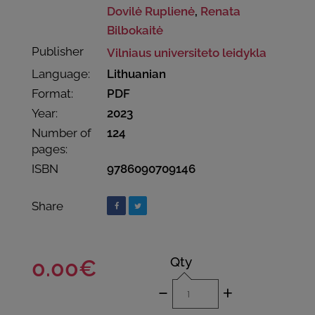
Dovilė Ruplienė
,
Renata
Bilbokaitė
Publisher
Vilniaus universiteto leidykla
Language:
Lithuanian
Format:
PDF
Year:
2023
Number of
124
pages:
ISBN
9786090709146
Share
Qty
0.00€
-
+