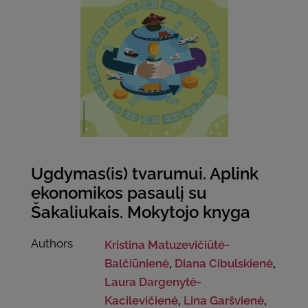
Ugdymas(is) tvarumui. Aplink
ekonomikos pasaulį su
Šakaliukais. Mokytojo knyga
Authors
Kristina Matuzevičiūtė-
Balčiūnienė
,
Diana Cibulskienė
,
Laura Dargenytė-
Kacilevičienė
,
Lina Garšvienė
,