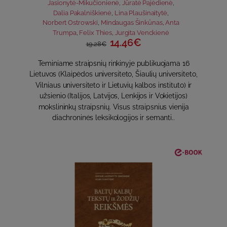
Jasionytė-Mikučionienė
,
Jūratė Pajėdienė
,
Dalia Pakalniškienė
,
Lina Plaušinaitytė
,
Norbert Ostrowski
,
Mindaugas Šinkūnas
,
Anta
Trumpa
,
Felix Thies
,
Jurgita Venckienė
14.46€
19.28€
Teminiame straipsnių rinkinyje publikuojama 16
Lietuvos (Klaipėdos universiteto, Šiaulių universiteto,
Vilniaus universiteto ir Lietuvių kalbos instituto) ir
užsienio (Italijos, Latvijos, Lenkijos ir Vokietijos)
mokslininkų straipsnių. Visus straipsnius vienija
diachroninės leksikologijos ir semanti..