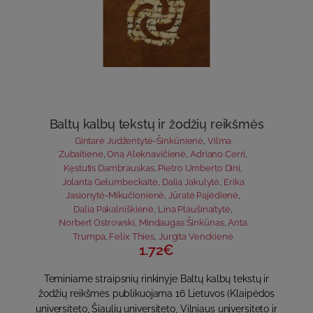
Baltų kalbų tekstų ir žodžių reikšmės
Gintarė Judžentytė-Šinkūnienė
,
Vilma
Zubaitienė
,
Ona Aleknavičienė
,
Adriano Cerri
,
Kęstutis Dambrauskas
,
Pietro Umberto Dini
,
Jolanta Gelumbeckaitė
,
Dalia Jakulytė
,
Erika
Jasionytė-Mikučionienė
,
Jūratė Pajėdienė
,
Dalia Pakalniškienė
,
Lina Plaušinaitytė
,
Norbert Ostrowski
,
Mindaugas Šinkūnas
,
Anta
Trumpa
,
Felix Thies
,
Jurgita Venckienė
1.72€
Teminiame straipsnių rinkinyje Baltų kalbų tekstų ir
žodžių reikšmės publikuojama 16 Lietuvos (Klaipėdos
universiteto, Šiaulių universiteto, Vilniaus universiteto ir