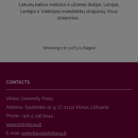
Lietuvių kalbos instituto) ir užsienio (Italijos, Latvijos,
Lenkijos ir Vokietijos) mokslininkų straipsnių. Visus
straipsnius ..
Showing 1 to 3 of 3 (1 Pages)
CONTACTS
Vilnius University Press
Address: Saulėtekio al. 9, LT-01131 Vilnius, Lithuania
Phone: +370 5 236 6044
www.leidykla.vu.lt
E-mail:
prekyba@leidykla.vu.lt