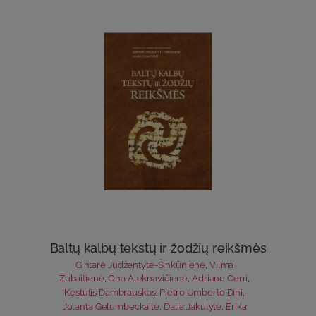
Baltų kalbų tekstų ir žodžių reikšmės
Gintarė Judžentytė-Šinkūnienė
,
Vilma
Zubaitienė
,
Ona Aleknavičienė
,
Adriano Cerri
,
Kęstutis Dambrauskas
,
Pietro Umberto Dini
,
Jolanta Gelumbeckaitė
,
Dalia Jakulytė
,
Erika