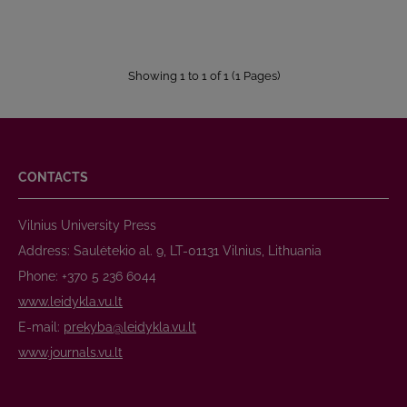
Showing 1 to 1 of 1 (1 Pages)
CONTACTS
Vilnius University Press
Address: Saulėtekio al. 9, LT-01131 Vilnius, Lithuania
Phone: +370 5 236 6044
www.leidykla.vu.lt
E-mail:
prekyba@leidykla.vu.lt
www.journals.vu.lt