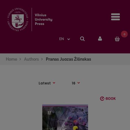
Navi
0
EN
Home
Authors
Pranas Juozas Žilinskas