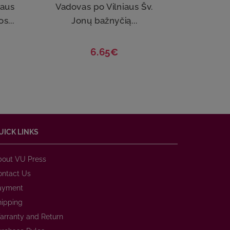
iaus
Vadovas po Vilniaus Šv.
Gui
s...
Jonų bažnyčią...
6.65€
UICK LINKS
bout VU Press
ontact Us
ayment
hipping
arranty and Return