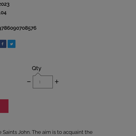
2023
104
9786090708576
Qty
-
+
e Saints John. The aim is to acquaint the