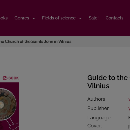
ooks
ooks
Genres
Genres
Fields of science
Fields of science
Sale!
Sale!
Contacts
Contacts
he Church of the Saints John in Vilnius
Guide to the 
Vilnius
Authors
Publisher
Language:
Cover: