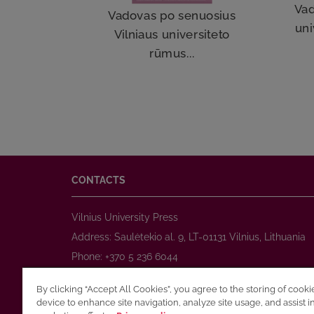
Vad
Vadovas po senuosius
uni
Vilniaus universiteto
rūmus...
CONTACTS
Vilnius University Press
Address: Saulėtekio al. 9, LT-01131 Vilnius, Lithuania
Phone: +370 5 236 6044
www.leidykla.vu.lt
By clicking “Accept All Cookies”, you agree to the storing of cook
E-mail:
prekyba@leidykla.vu.lt
device to enhance site navigation, analyze site usage, and assist i