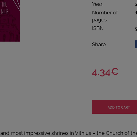
Year:
Number of
pages:
ISBN
Share
4.34€
 and most impressive shrines in Vilnius – the Church of th