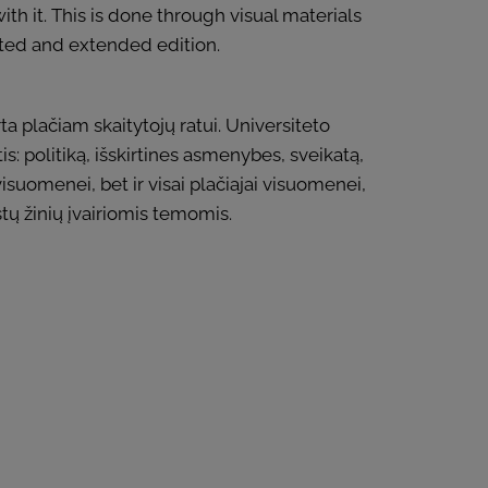
with it. This is done through visual materials
ected and extended edition.
ta plačiam skaitytojų ratui. Universiteto
s: politiką, išskirtines asmenybes, sveikatą,
visuomenei, bet ir visai plačiajai visuomenei,
tų žinių įvairiomis temomis.