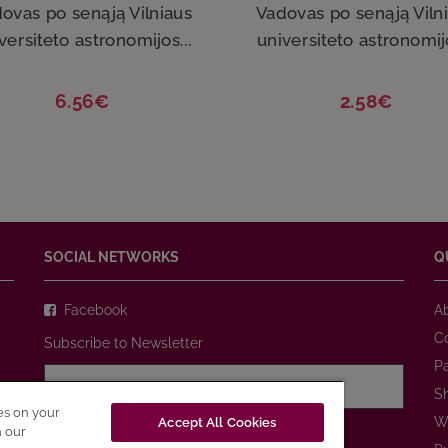
ovas po senąją Vilniaus
Vadovas po senąją Viln
versiteto astronomijos...
universiteto astronomijo
6.56€
2.58€
SOCIAL NETWORKS
Q
Facebook
A
C
Subscribe to Newsletter
P
S
ies on your
W
Accept All Cookies
I agree with
Privacy Policy
n our