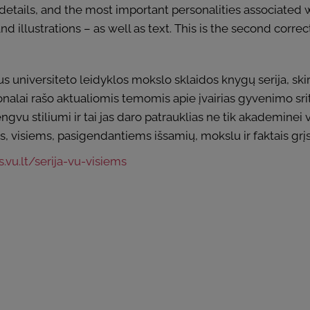
ior details, and the most important personalities associated 
d illustrations – as well as text. This is the second corr
aus universiteto leidyklos mokslo sklaidos knygų serija, skir
onalai rašo aktualiomis temomis apie įvairias gyvenimo sriti
ngvu stiliumi ir tai jas daro patrauklias ne tik akademinei 
, visiems, pasigendantiems išsamių, mokslu ir faktais grįs
vu.lt/serija-vu-visiems