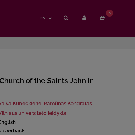
0
0
EN
EN
Church of the Saints John in
Vaiva Kubeckienė
,
Ramūnas Kondratas
Vilniaus universiteto leidykla
English
paperback