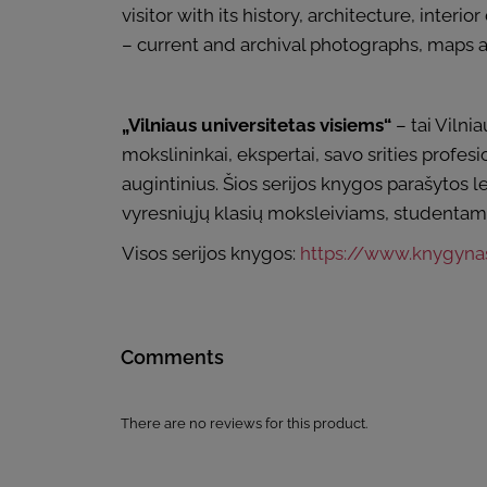
visitor with its history, architecture, inter
– current and archival photographs, maps an
„Vilniaus universitetas visiems“
– tai Vilni
mokslininkai, ekspertai, savo srities profesi
augintinius. Šios serijos knygos parašytos le
vyresniųjų klasių moksleiviams, studentams
Visos serijos knygos:
https://www.knygynas.
Comments
There are no reviews for this product.