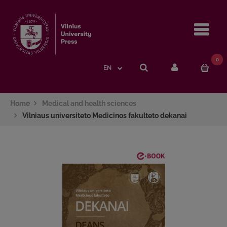
Navi
0
EN
Home
Medical and health sciences
Vilniaus universiteto Medicinos fakulteto dekanai