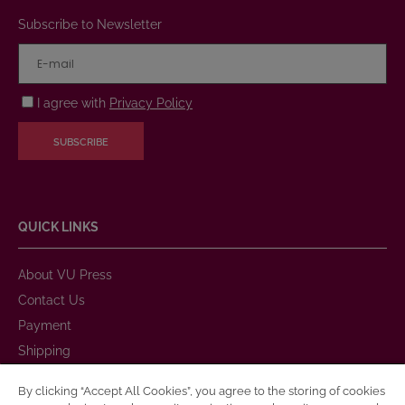
Subscribe to Newsletter
I agree with
Privacy Policy
SUBSCRIBE
QUICK LINKS
About VU Press
Contact Us
Payment
Shipping
Warranty and Return
By clicking “Accept All Cookies”, you agree to the storing of cookies
Purchase Rules