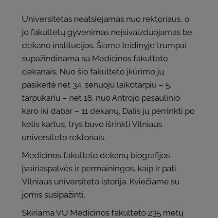
Universitetas neatsiejamas nuo rektoriaus, o
jo fakultetų gyvenimas neįsivaizduojamas be
dekano institucijos. Šiame leidinyje trumpai
supažindinama su Medicinos fakulteto
dekanais. Nuo šio fakulteto įkūrimo jų
pasikeitė net 34: senuoju laikotarpiu – 5,
tarpukariu – net 18, nuo Antrojo pasaulinio
karo iki dabar – 11 dekanų. Dalis jų perrinkti po
kelis kartus, trys buvo išrinkti Vilniaus
universiteto rektoriais.
Medicinos fakulteto dekanų biografijos
įvairiaspalvės ir permainingos, kaip ir pati
Vilniaus universiteto istorija. Kviečiame su
jomis susipažinti.
Skiriama VU Medicinos fakulteto 235 metų