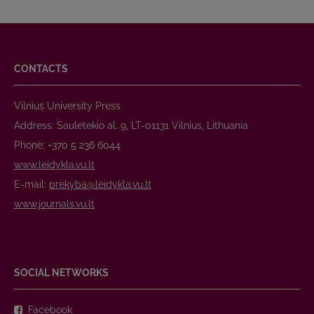
CONTACTS
Vilnius University Press
Address: Saulėtekio al. 9, LT-01131 Vilnius, Lithuania
Phone: +370 5 236 6044
www.leidykla.vu.lt
E-mail:
prekyba@leidykla.vu.lt
www.journals.vu.lt
SOCIAL NETWORKS
Facebook