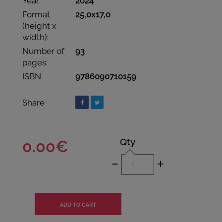
Year:
2024
Format
25,0x17,0
(height x
width):
Number of
93
pages:
ISBN
9786090710159
Share
Qty
0.00€
-
+