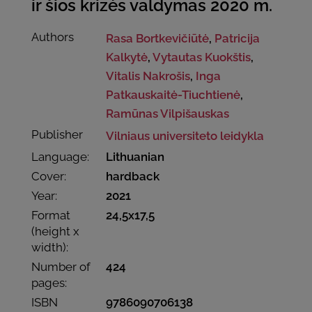
ir šios krizės valdymas 2020 m.
Authors
Rasa Bortkevičiūtė
,
Patricija
Kalkytė
,
Vytautas Kuokštis
,
Vitalis Nakrošis
,
Inga
Patkauskaitė-Tiuchtienė
,
Ramūnas Vilpišauskas
Publisher
Vilniaus universiteto leidykla
Language:
Lithuanian
Cover:
hardback
Year:
2021
Format
24,5x17,5
(height x
width):
Number of
424
pages:
ISBN
9786090706138