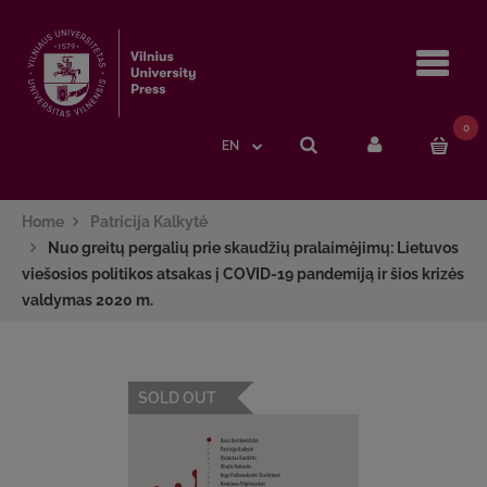
Navi
0
EN
Home
Patricija Kalkytė
Nuo greitų pergalių prie skaudžių pralaimėjimų: Lietuvos
viešosios politikos atsakas į COVID-19 pandemiją ir šios krizės
valdymas 2020 m.
SOLD OUT