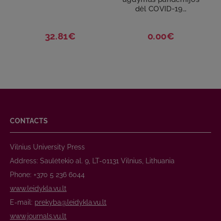
dėl COVID-19...
32.81€
0.00€
CONTACTS
Vilnius University Press
Address: Saulėtekio al. 9, LT-01131 Vilnius, Lithuania
Phone: +370 5 236 6044
www.leidykla.vu.lt
E-mail:
prekyba@leidykla.vu.lt
www.journals.vu.lt