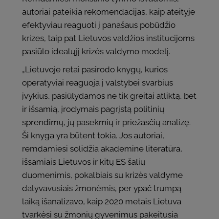
autoriai pateikia rekomendacijas, kaip ateityje
efektyviau reaguoti į panašaus pobūdžio
krizes, taip pat Lietuvos valdžios institucijoms
pasiūlo idealųjį krizės valdymo modelį.
„Lietuvoje retai pasirodo knygų, kurios
operatyviai reaguoja į valstybei svarbius
įvykius, pasiūlydamos ne tik greitai atliktą, bet
ir išsamią, įrodymais pagrįstą politinių
sprendimų, jų pasekmių ir priežasčių analizę.
Ši knyga yra būtent tokia. Jos autoriai,
remdamiesi solidžia akademine literatūra,
išsamiais Lietuvos ir kitų ES šalių
duomenimis, pokalbiais su krizės valdyme
dalyvavusiais žmonėmis, per ypač trumpą
laiką išanalizavo, kaip 2020 metais Lietuva
tvarkėsi su žmonių gyvenimus pakeitusia