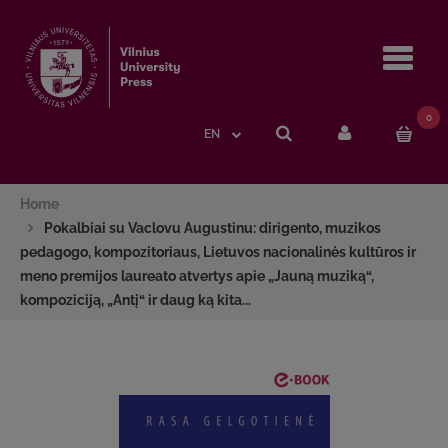
Navi
0
EN
Home
Pokalbiai su Vaclovu Augustinu: dirigento, muzikos
pedagogo, kompozitoriaus, Lietuvos nacionalinės kultūros ir
meno premijos laureato atvertys apie „Jauną muziką“,
kompoziciją, „Antį“ ir daug ką kita...