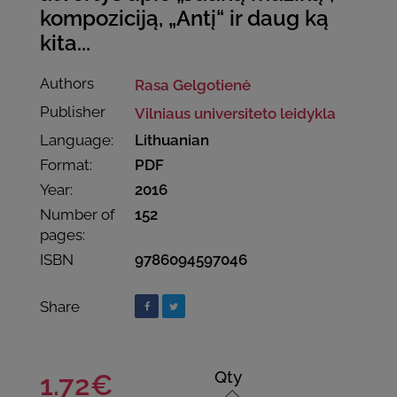
kompoziciją, „Antį“ ir daug ką
kita...
Authors
Rasa Gelgotienė
Publisher
Vilniaus universiteto leidykla
Language:
Lithuanian
Format:
PDF
Year:
2016
Number of
152
pages:
ISBN
9786094597046
Share
Qty
1.72€