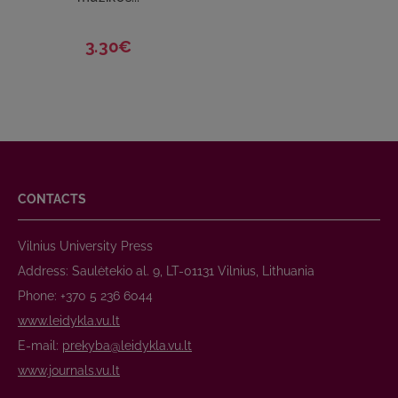
3.30€
CONTACTS
Vilnius University Press
Address: Saulėtekio al. 9, LT-01131 Vilnius, Lithuania
Phone: +370 5 236 6044
www.leidykla.vu.lt
E-mail:
prekyba@leidykla.vu.lt
www.journals.vu.lt