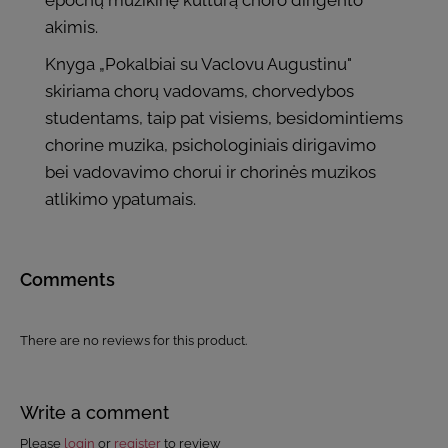
epochų muzikinę kultūrą choro dirigento
akimis.
Knyga „Pokalbiai su Vaclovu Augustinu"
skiriama chorų vadovams, chorvedybos
studentams, taip pat visiems, besidomintiems
chorine muzika, psichologiniais dirigavimo
bei vadovavimo chorui ir chorinės muzikos
atlikimo ypatumais.
Comments
There are no reviews for this product.
Write a comment
Please
login
or
register
to review