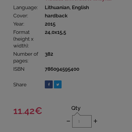
Language:
Lithuanian, English
Cover:
hardback
Year:
2015
Format
24,0x15,5
(height x
width):
Number of
382
pages:
ISBN
786094595400
Share
Qty
11.42€
-
+