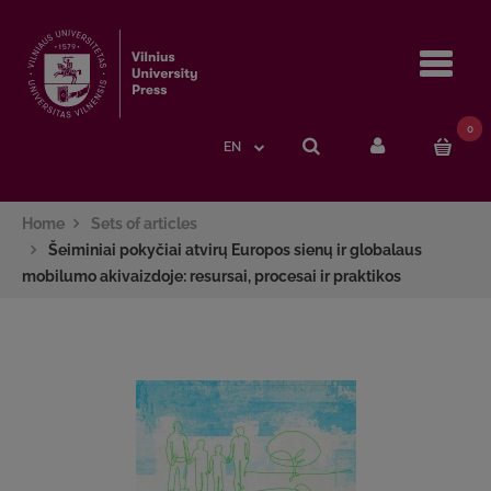
Navi
0
EN
Home
Sets of articles
Šeiminiai pokyčiai atvirų Europos sienų ir globalaus
mobilumo akivaizdoje: resursai, procesai ir praktikos