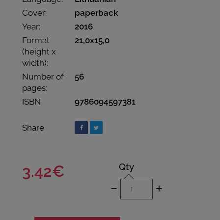
Cover:
paperback
Year:
2016
Format
21,0x15,0
(height x
width):
Number of
56
pages:
ISBN
9786094597381
Share
Qty
3.42€
-
+