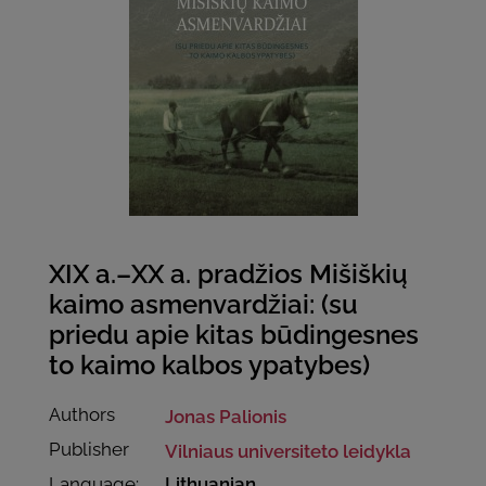
XIX a.–XX a. pradžios Mišiškių
kaimo asmenvardžiai: (su
priedu apie kitas būdingesnes
to kaimo kalbos ypatybes)
Authors
Jonas Palionis
Publisher
Vilniaus universiteto leidykla
Language:
Lithuanian