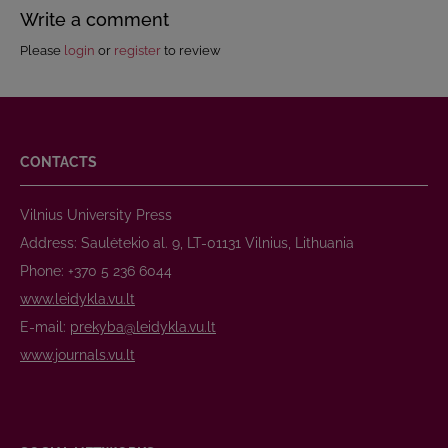
Write a comment
Please
login
or
register
to review
CONTACTS
Vilnius University Press
Address: Saulėtekio al. 9, LT-01131 Vilnius, Lithuania
Phone: +370 5 236 6044
www.leidykla.vu.lt
E-mail:
prekyba@leidykla.vu.lt
www.journals.vu.lt