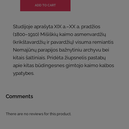
Studijoje aprašyta XIX a.–XX a. pradžios
(1800–1910) Mišiškių kaimo asmenvardžių
(krikštavardžių ir pavardžių) visuma remiantis
Nemajūnų parapijos bažnytiniu archyvu bei
kitais šaltiniais. Pridėta žiupsnelis pastabų
apie kitas būdingesnes gimtojo kaimo kalbos
ypatybes.
Comments
There are no reviews for this product.