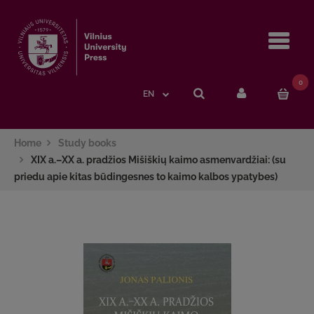
Navi
0
EN
Home
Study books
XIX a.–XX a. pradžios Mišiškių kaimo asmenvardžiai: (su
priedu apie kitas būdingesnes to kaimo kalbos ypatybes)