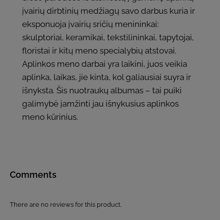
įvairių dirbtinių medžiagų savo darbus kuria ir
eksponuoja įvairių sričių menininkai:
skulptoriai, keramikai, tekstilininkai, tapytojai,
floristai ir kitų meno specialybių atstovai.
Aplinkos meno darbai yra laikini, juos veikia
aplinka, laikas, jie kinta, kol galiausiai suyra ir
išnyksta. Šis nuotraukų albumas – tai puiki
galimybė įamžinti jau išnykusius aplinkos
meno kūrinius.
Comments
There are no reviews for this product.