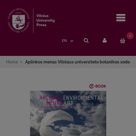
Navi
0
EN
Home
Aplinkos menas Vilniaus universiteto botanikos sode