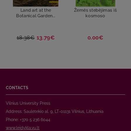
Land art at the
Žemės stebėjimas iš
Botanical Garden...
kosmoso
18.38€
13.79€
0.00€
CONTACTS
Vilnius University Press
Address: Saulėtekio al. 9, LT-01131 Vilnius, Lithuania
Phone: +370 5 236 6044
www.leidykla.vu.lt