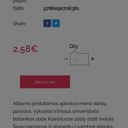
pages:
ISBN
9786090706381
Share
Qty
2.58€
-
+
Albume pristatomos aplinkos meno darbų
parodos, vykusios Vilniaus universiteto
botanikos sode Kairėnuose 2005-2018 metais.
Šiose parodose iš atsineštų į gamtinę aplinką