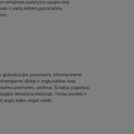
ė vartojimas,nustatytos sąsajos tarp
ės ir įvairių kintamųjų(socialinių
om..
is globalizacijos procesams, informacinėms
išvengiamai didėja ir anglų kalbos, kaip
avimo priemonės, vaidmuo. Ši kalba įsigalėjusi
logijos literatūros leidyboje. Tačiau poreikis ir
 anglų kalba negali reikšti ..