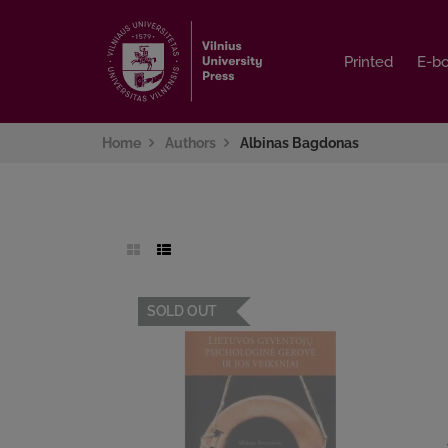
Printed
Printed
E-b
E-b
Home
Authors
Albinas Bagdonas
SOLD OUT