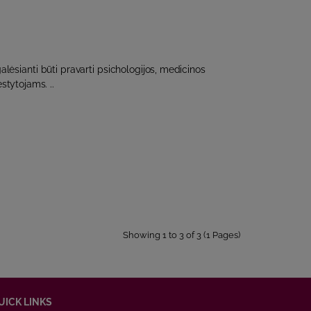
lėsianti būti pravarti psichologijos, medicinos
tytojams. ..
Showing 1 to 3 of 3 (1 Pages)
UICK LINKS