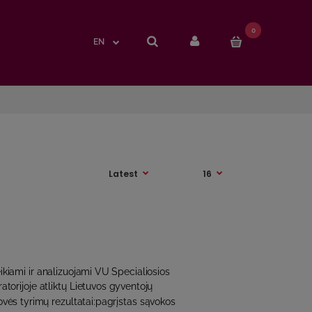
0
0
EN
EN
ikiami ir analizuojami VU Specialiosios
atorijoje atliktų Lietuvos gyventojų
vės tyrimų rezultatai:pagrįstas sąvokos