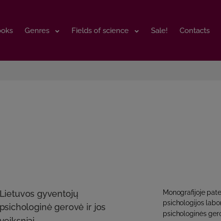
ooks
ooks
Genres
Genres
Fields of science
Fields of science
Sale!
Sale!
Contacts
Contacts
Lietuvos gyventojų
Monografijoje pate
psichologijos labor
psichologinė gerovė ir jos
psichologinės gero
veiksniai