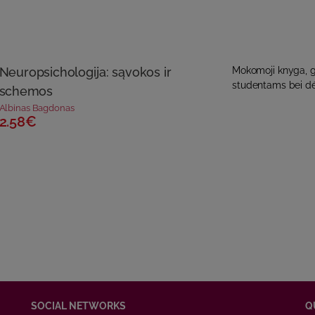
Neuropsichologija: sąvokos ir
Mokomoji knyga, ga
studentams bei dės
schemos
Albinas Bagdonas
2.58€
SOCIAL NETWORKS
Q