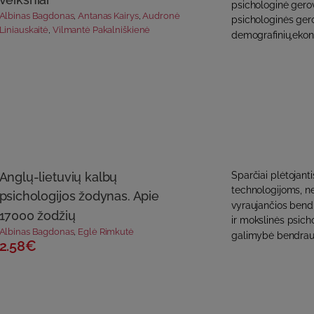
psichologinė gerov
Albinas Bagdonas
,
Antanas Kairys
,
Audronė
psichologinės gerov
Liniauskaitė
,
Vilmantė Pakalniškienė
demografinių,ekon
Anglų-lietuvių kalbų
Sparčiai plėtojant
technologijoms, ne
psichologijos žodynas. Apie
vyraujančios bendr
17000 žodžių
ir mokslinės psicho
Albinas Bagdonas
,
Eglė Rimkutė
galimybė bendrauti
2.58€