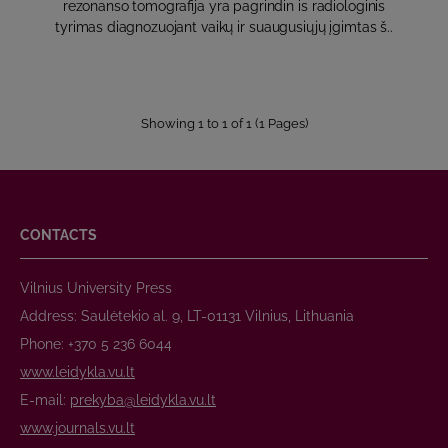
rezonanso tomografija yra pagrindin is radiologinis
tyrimas diagnozuojant vaikų ir suaugusiųjų įgimtas š..
Showing 1 to 1 of 1 (1 Pages)
CONTACTS
Vilnius University Press
Address: Saulėtekio al. 9, LT-01131 Vilnius, Lithuania
Phone: +370 5 236 6044
www.leidykla.vu.lt
E-mail:
prekyba@leidykla.vu.lt
www.journals.vu.lt