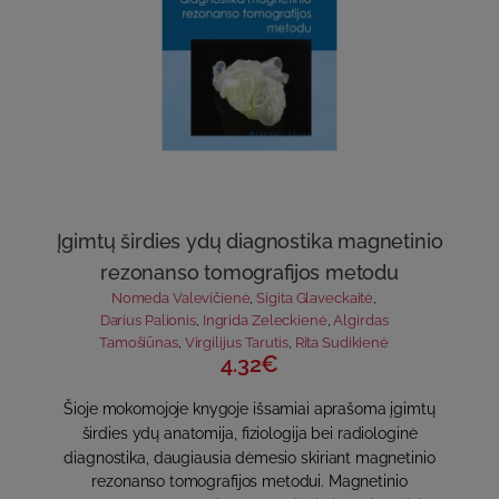
Įgimtų širdies ydų diagnostika magnetinio
rezonanso tomografijos metodu
Nomeda Valevičienė
,
Sigita Glaveckaitė
,
Darius Palionis
,
Ingrida Zeleckienė
,
Algirdas
Tamošiūnas
,
Virgilijus Tarutis
,
Rita Sudikienė
4.32€
Šioje mokomojoje knygoje išsamiai aprašoma įgimtų
širdies ydų anatomija, fiziologija bei radiologinė
diagnostika, daugiausia dėmesio skiriant magnetinio
rezonanso tomografijos metodui. Magnetinio