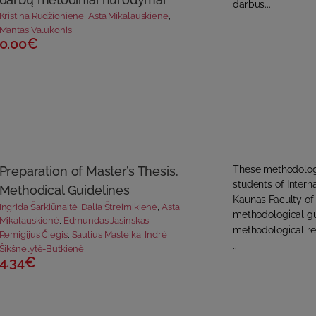
darbus...
Kristina Rudžionienė
,
Asta Mikalauskienė
,
Mantas Valukonis
0.00€
Preparation of Master’s Thesis.
These methodologic
students of Inter
Methodical Guidelines
Kaunas Faculty of 
Ingrida Šarkiūnaitė
,
Dalia Štreimikienė
,
Asta
methodological gu
Mikalauskienė
,
Edmundas Jasinskas
,
methodological req
Remigijus Čiegis
,
Saulius Masteika
,
Indrė
..
Šikšnelytė-Butkienė
4.34€