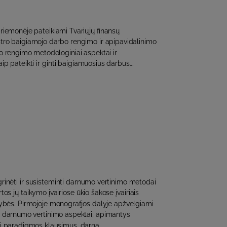
riemonėje pateikiami Tvariųjų finansų
ro baigiamojo darbo rengimo ir apipavidalinimo
mo rengimo metodologiniai aspektai ir
p pateikti ir ginti baigiamuosius darbus...
rinėti ir susisteminti darnumo vertinimo metodai
tos jų taikymo įvairiose ūkio šakose įvairiais
bės. Pirmojoje monografjos dalyje apžvelgiami
ai darnumo vertinimo aspektai, apimantys
 paradigmos klausimus, darna..