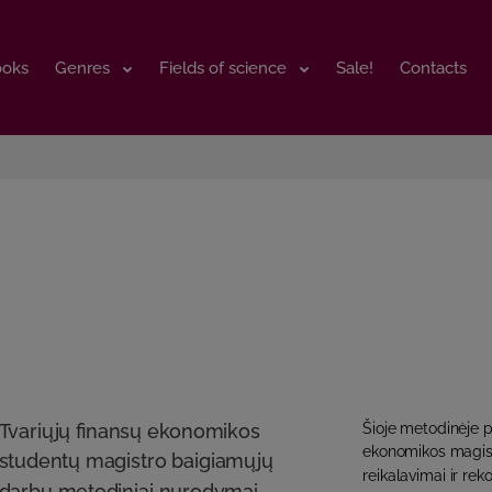
ooks
ooks
Genres
Genres
Fields of science
Fields of science
Sale!
Sale!
Contacts
Contacts
Tvariųjų finansų ekonomikos
Šioje metodinėje p
ekonomikos magist
studentų magistro baigiamųjų
reikalavimai ir rek
darbų metodiniai nurodymai