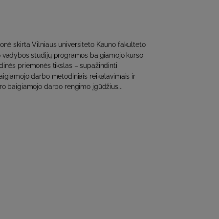
nė skirta Vilniaus universiteto Kauno fakulteto
lo vadybos studijų programos baigiamojo kurso
inės priemonės tikslas – supažindinti
igiamojo darbo metodiniais reikalavimais ir
ro baigiamojo darbo rengimo įgūdžius...