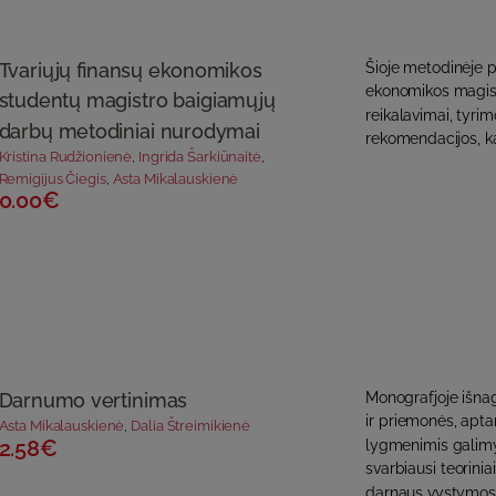
Tvariųjų finansų ekonomikos
Šioje metodinėje p
ekonomikos magist
studentų magistro baigiamųjų
reikalavimai, tyri
darbų metodiniai nurodymai
rekomendacijos, kai
Kristina Rudžionienė
,
Ingrida Šarkiūnaitė
,
Remigijus Čiegis
,
Asta Mikalauskienė
0.00€
Darnumo vertinimas
Monografjoje išnag
ir priemonės, aptar
Asta Mikalauskienė
,
Dalia Štreimikienė
2.58€
lygmenimis galimy
svarbiausi teorini
darnaus vystymosi