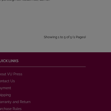
Showing 1 to 5 of 5 (1 Pages)
UICK LINKS
bout VU Press
ontact Us
ayment
hipping
arranty and Return
urchase Rules