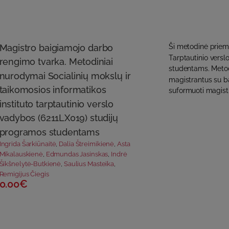
Magistro baigiamojo darbo
Ši metodinė priemo
Tarptautinio vers
rengimo tvarka. Metodiniai
studentams. Metod
nurodymai Socialinių mokslų ir
magistrantus su ba
taikomosios informatikos
suformuoti magist
instituto tarptautinio verslo
vadybos (6211LX019) studijų
programos studentams
Ingrida Šarkiūnaitė
,
Dalia Štreimikienė
,
Asta
Mikalauskienė
,
Edmundas Jasinskas
,
Indrė
Šikšnelytė-Butkienė
,
Saulius Masteika
,
Remigijus Čiegis
0.00€