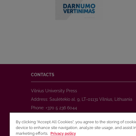
CONTACTS
Vilnius University Press
Address: Saulėtekio al. 9, LT-01131 Vilnius, Lithuania
Phone: +370 5 236 6044
www.leidykla.vu.lt
By clicking “Accept All Cookies”, you agree to the storing of cook
E-mail:
prekyba@leidykla.vu.lt
device to enhance site navigation, analyze site usage, and assist i
www.journals.vu.lt
marketing efforts.
Privacy policy