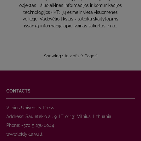
objektas - šiuolaikinės informacijos ir komunikacijos
technologijos (IKT), jų esmė ir vieta visuomenės
veikloje. Vadovėlio tikslas - suteikti skaitytojams
išsamią informaciją apie įvairias sukurtas ir na..
Showing 1 to 2 of 2 (1 Pages)
CONTACTS
Vilnius University Press
Address: Saulėtekio al. 9, LT-01131 Vilnius, Lithuania
Phone: +370 5 236 6044
www.leidykla.vu.lt