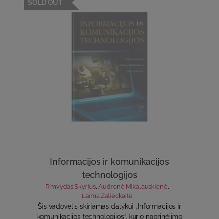
SOLD OUT
Informacijos ir komunikacijos
technologijos
Rimvydas Skyrius
,
Audronė Mikalauskienė
,
Laima Zalieckaitė
Šis vadovėlis skiriamas dalykui „Informacijos ir
komunikacijos technologijos“, kurio nagrinėjimo