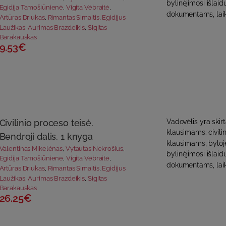
bylinėjimosi išla
Egidija Tamošiūnienė
,
Vigita Vėbraitė
,
dokumentams, laik
Artūras Driukas
,
Rimantas Simaitis
,
Egidijus
Laužikas
,
Aurimas Brazdeikis
,
Sigitas
Barakauskas
9.53€
Civilinio proceso teisė.
Vadovėlis yra skir
klausimams: civilin
Bendroji dalis. 1 knyga
klausimams, byloje
Valentinas Mikelėnas
,
Vytautas Nekrošius
,
bylinėjimosi išla
Egidija Tamošiūnienė
,
Vigita Vėbraitė
,
dokumentams, lai
Artūras Driukas
,
Rimantas Simaitis
,
Egidijus
Laužikas
,
Aurimas Brazdeikis
,
Sigitas
Barakauskas
26.25€