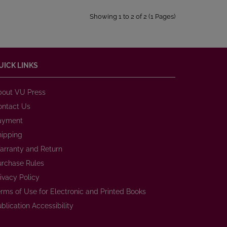
Showing 1 to 2 of 2 (1 Pages)
UICK LINKS
bout VU Press
ontact Us
ayment
hipping
arranty and Return
urchase Rules
ivacy Policy
rms of Use for Electronic and Printed Books
blication Accessibility