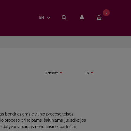
0
0
EN
EN
tas bendriesiems civilinio proceso teisės
io proceso principams, šaltiniams, jurisdikcijos
 dalyvaujančių asmenų teisinei padėčiai,