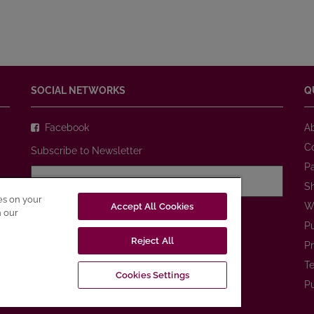
SOCIAL NETWORKS
Q
Facebook
A
C
Subscribe to Newsletter
P
S
ies on your
W
Accept All Cookies
I agree with
Privacy Policy
n our
P
Reject All
SUBSCRIBE
Pr
Te
Cookies Settings
Pu