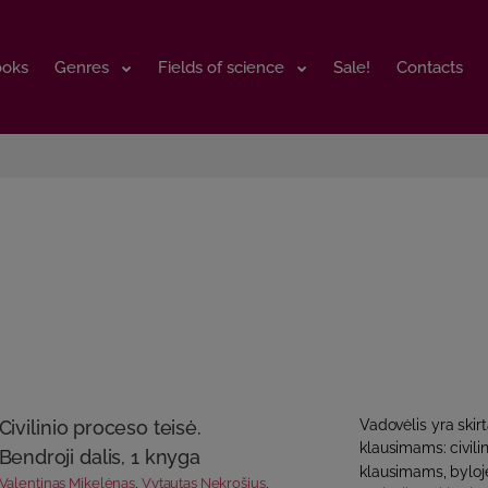
ooks
ooks
Genres
Genres
Fields of science
Fields of science
Sale!
Sale!
Contacts
Contacts
Civilinio proceso teisė.
Vadovėlis yra skir
klausimams: civilin
Bendroji dalis, 1 knyga
klausimams, byloje
Valentinas Mikelėnas
,
Vytautas Nekrošius
,