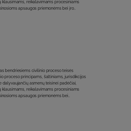
idų klausimams, reikalavimams procesiniams
inosioms apsaugos priemonėms bei įro..
tas bendriesiems civilinio proceso teisės
io proceso principams, šaltiniams, jurisdikcijos
 dalyvaujančių asmenų teisinei padėčiai,
idų klausimams, reikalavimams procesiniams
kinosioms apsaugos priemonėms bei..