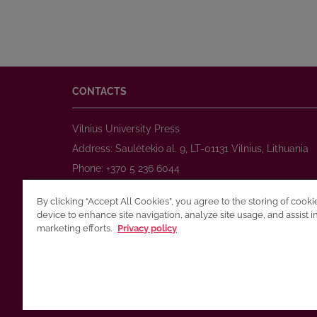
CONTACTS
Vilnius University Press
Address: Saulėtekio al. 9, LT-01131 Vilnius, Lithuania
Phone: +370 5 236 6044
www.leidykla.vu.lt
By clicking “Accept All Cookies”, you agree to the storing of cook
E-mail:
prekyba@leidykla.vu.lt
device to enhance site navigation, analyze site usage, and assist i
www.journals.vu.lt
marketing efforts.
Privacy policy