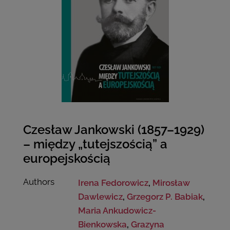
Czesław Jankowski (1857–1929)
– między „tutejszością” a
europejskością
Authors
Irena Fedorowicz
,
Mirosław
Dawlewicz
,
Grzegorz P. Babiak
,
Maria Ankudowicz-
Bienkowska
,
Grazyna