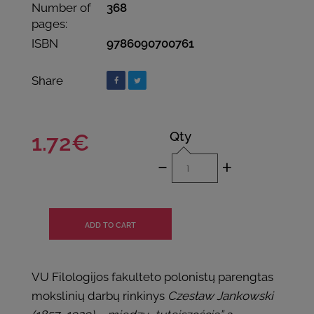
Number of
368
pages:
ISBN
9786090700761
Share
Qty
1.72€
-
+
VU Filologijos fakulteto polonistų parengtas
mokslinių darbų rinkinys
Czesław Jankowski