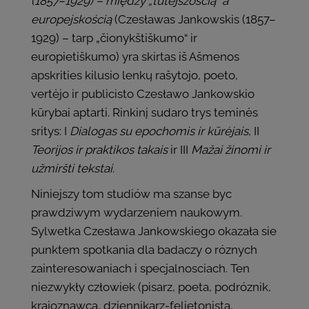
(1857–1929) – między „tutejszością” a
europejskością
(Czesławas Jankowskis (1857–
1929) – tarp „čionykštiškumo“ ir
europietiškumo) yra skirtas iš Ašmenos
apskrities kilusio lenkų rašytojo, poeto,
vertėjo ir publicisto Czesławo Jankowskio
kūrybai aptarti. Rinkinį sudaro trys teminės
sritys: I
Dialogas su epochomis ir kūrėjais
, II
Teorijos ir praktikos takais
ir III
Mažai žinomi ir
užmiršti tekstai
.
Niniejszy tom studiów ma szanse byc
prawdziwym wydarzeniem naukowym.
Sylwetka Czesława Jankowskiego okazała sie
punktem spotkania dla badaczy o róznych
zainteresowaniach i specjalnosciach. Ten
niezwykły człowiek (pisarz, poeta, podróznik,
krajoznawca, dziennikarz-felietonista,