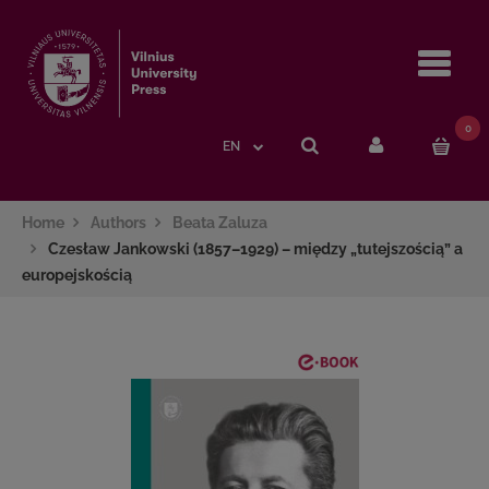
Navi
0
EN
Home
Authors
Beata Zaluza
Czesław Jankowski (1857–1929) – między „tutejszością” a
europejskością