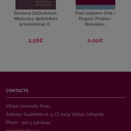
Barbora Didžiokienė.
Pod znakiem Orła i
Mažosios dailininkės
Pogoni. Polsko-
prisiminimai. II...
litewskie...
2.58€
0.00€
CONTACTS
Vilnius University Press
Address: Saulėtekio al. 9, LT-01131 Vilnius, Lithuania
Phone: +370 5 236 6044
www.leidykla.vu.lt