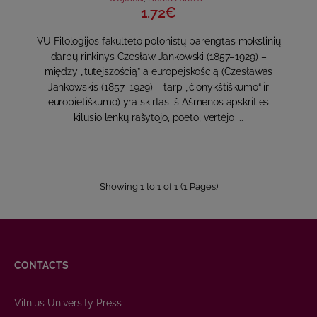
1.72€
VU Filologijos fakulteto polonistų parengtas mokslinių
darbų rinkinys Czesław Jankowski (1857–1929) –
między „tutejszością” a europejskością (Czesławas
Jankowskis (1857–1929) – tarp „čionykštiškumo“ ir
europietiškumo) yra skirtas iš Ašmenos apskrities
kilusio lenkų rašytojo, poeto, vertėjo i..
Showing 1 to 1 of 1 (1 Pages)
CONTACTS
Vilnius University Press