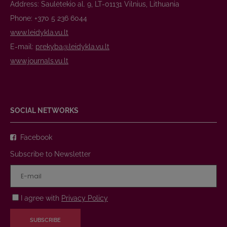
Address: Saulėtekio al. 9, LT-01131 Vilnius, Lithuania
Phone: +370 5 236 6044
www.leidykla.vu.lt
E-mail:
prekyba@leidykla.vu.lt
www.journals.vu.lt
SOCIAL NETWORKS
Facebook
Subscribe to Newsletter
I agree with
Privacy Policy
SUBSCRIBE