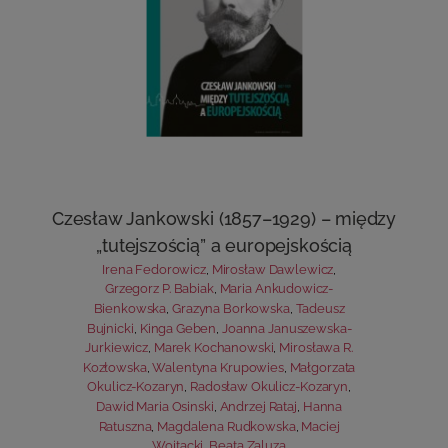
Czesław Jankowski (1857–1929) – między
„tutejszością” a europejskością
Irena Fedorowicz
,
Mirosław Dawlewicz
,
Grzegorz P. Babiak
,
Maria Ankudowicz-
Bienkowska
,
Grazyna Borkowska
,
Tadeusz
Bujnicki
,
Kinga Geben
,
Joanna Januszewska-
Jurkiewicz
,
Marek Kochanowski
,
Mirosława R.
Kozłowska
,
Walentyna Krupowies
,
Małgorzata
Okulicz-Kozaryn
,
Radosław Okulicz-Kozaryn
,
Dawid Maria Osinski
,
Andrzej Rataj
,
Hanna
Ratuszna
,
Magdalena Rudkowska
,
Maciej
Wojtacki
,
Beata Zaluza