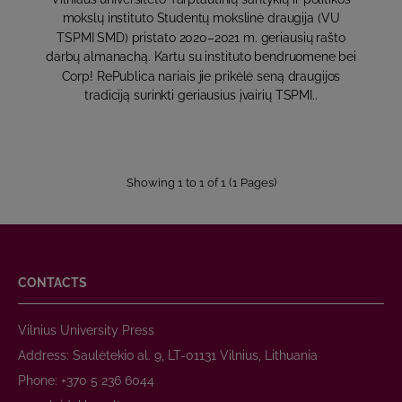
mokslų instituto Studentų mokslinė draugija (VU
TSPMI SMD) pristato 2020–2021 m. geriausių rašto
darbų almanachą. Kartu su instituto bendruomene bei
Corp! RePublica nariais jie prikėlė seną draugijos
tradiciją surinkti geriausius įvairių TSPMI..
Showing 1 to 1 of 1 (1 Pages)
CONTACTS
Vilnius University Press
Address: Saulėtekio al. 9, LT-01131 Vilnius, Lithuania
Phone: +370 5 236 6044