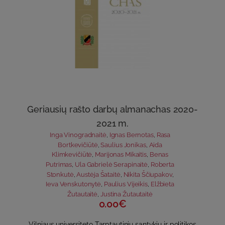
Geriausių rašto darbų almanachas 2020-
2021 m.
Inga Vinogradnaitė
,
Ignas Bernotas
,
Rasa
Bortkevičiūtė
,
Saulius Jonikas
,
Aida
Klimkevičiūtė
,
Marijonas Mikaitis
,
Benas
Putrimas
,
Ula Gabrielė Serapinaitė
,
Roberta
Stonkutė
,
Austėja Šataitė
,
Nikita Ščiupakov
,
Ieva Venskutonytė
,
Paulius Vijeikis
,
Elžbieta
Žutautaitė
,
Justina Žutautaitė
0.00€
Vilniaus universiteto Tarptautinių santykių ir politikos