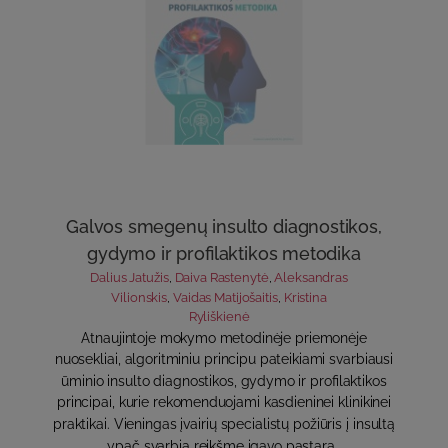
Galvos smegenų insulto diagnostikos,
gydymo ir profilaktikos metodika
Dalius Jatužis
,
Daiva Rastenytė
,
Aleksandras
Vilionskis
,
Vaidas Matijošaitis
,
Kristina
Ryliškienė
Atnaujintoje mokymo metodinėje priemonėje
nuosekliai, algoritminiu principu pateikiami svarbiausi
ūminio insulto diagnostikos, gydymo ir profilaktikos
principai, kurie rekomenduojami kasdieninei klinikinei
praktikai. Vieningas įvairių specialistų požiūris į insultą
ypač svarbią reikšmę įgavo pastara..