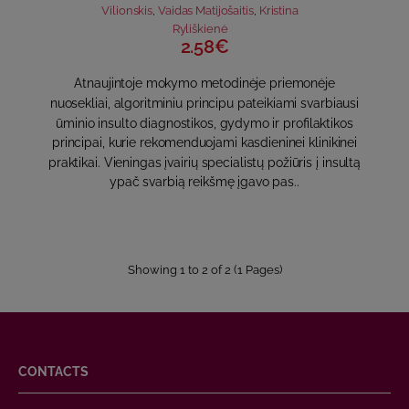
Vilionskis
,
Vaidas Matijošaitis
,
Kristina
Ryliškienė
2.58€
Atnaujintoje mokymo metodinėje priemonėje
nuosekliai, algoritminiu principu pateikiami svarbiausi
ūminio insulto diagnostikos, gydymo ir profilaktikos
principai, kurie rekomenduojami kasdieninei klinikinei
praktikai. Vieningas įvairių specialistų požiūris į insultą
ypač svarbią reikšmę įgavo pas..
Showing 1 to 2 of 2 (1 Pages)
CONTACTS