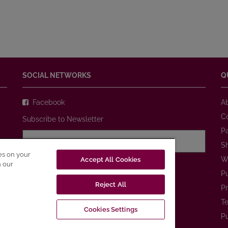
SOCIAL NETWORKS
Q
Facebook
A
C
Subscribe to Newsletter
P
S
ies on your
W
Accept All Cookies
I agree with
Privacy Policy
n our
P
Reject All
SUBSCRIBE
Pr
Te
Cookies Settings
Pu