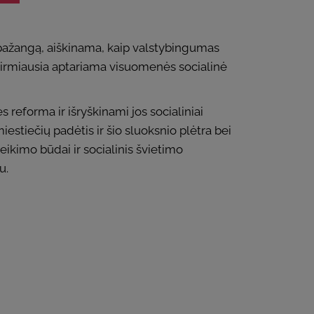
ę pažangą, aiškinama, kaip valstybingumas
Pirmiausia aptariama visuomenės socialinė
reforma ir išryškinami jos socialiniai
 miestiečių padėtis ir šio sluoksnio plėtra bei
veikimo būdai ir socialinis švietimo
u.