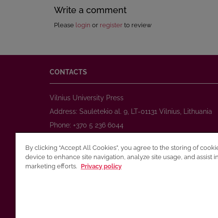
Write a comment
Please
login
or
register
to review
CONTACTS
Vilnius University Press
Address: Saulėtekio al. 9, LT-01131 Vilnius, Lithuania
Phone: +370 5 236 6044
www.leidykla.vu.lt
By clicking “Accept All Cookies”, you agree to the storing of cook
E-mail:
prekyba@leidykla.vu.lt
device to enhance site navigation, analyze site usage, and assist i
www.journals.vu.lt
marketing efforts.
Privacy policy