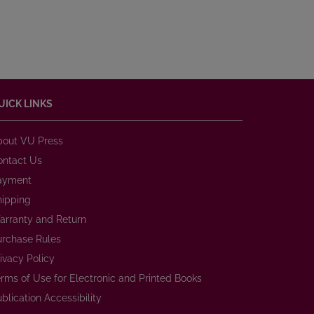
UICK LINKS
bout VU Press
ontact Us
ayment
hipping
arranty and Return
urchase Rules
ivacy Policy
rms of Use for Electronic and Printed Books
blication Accessibility