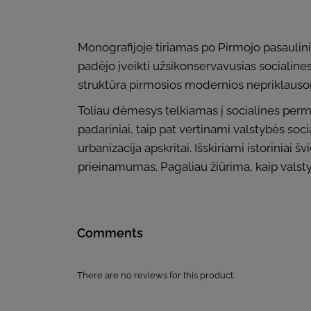
Monografijoje tiriamas po Pirmojo pasaulini
padėjo įveikti užsikonservavusias socialin
struktūra pirmosios modernios nepriklauso
Toliau dėmesys telkiamas į socialines perma
padariniai, taip pat vertinami valstybės social
urbanizacija apskritai. Išskiriami istoriniai
prieinamumas. Pagaliau žiūrima, kaip valsty
Comments
There are no reviews for this product.