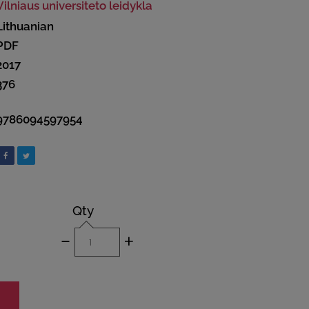
Vilniaus universiteto leidykla
Lithuanian
PDF
2017
376
9786094597954
Qty
-
+