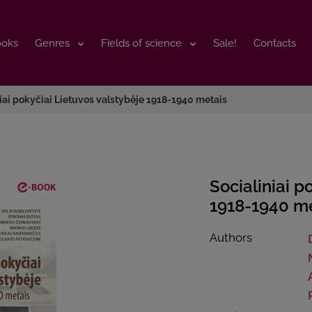
ooks
ooks
Genres
Genres
Fields of science
Fields of science
Sale!
Sale!
Contacts
Contacts
iai pokyčiai Lietuvos valstybėje 1918-1940 metais
Socialiniai p
1918-1940 m
Authors