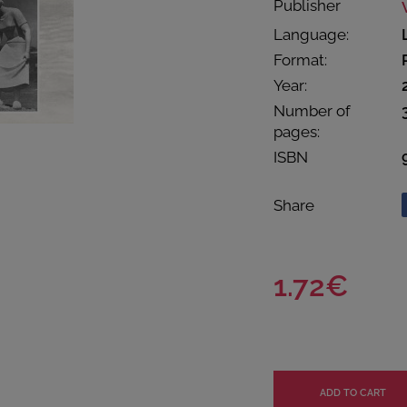
Publisher
Language:
Format:
Year:
Number of
pages:
ISBN
Share
1.72€