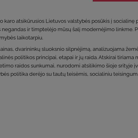
o karo atsikūrusios Lietuvos valstybės posūkis į socialin
es negandas ir timptelėjo mūsų šalį modernėjimo linkme. 
mybės laikotarpiu.
inas, dvarininkų sluoksnio silpnėjimą, analizuojama žemės 
inės politikos principai, etapai ir jų raida. Atskirai tiriama
 švietimo raidos sunkumai, nurodomi atsilikimo šioje srityje į
bės politika derėjo su tautų teisėmis, socialiniu teisingum