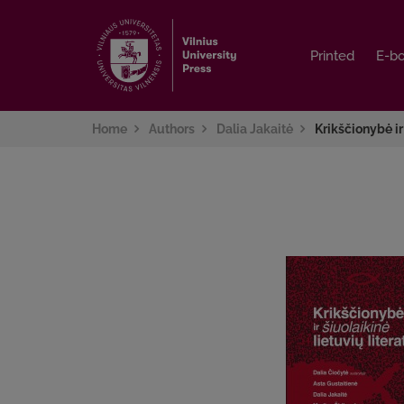
Printed
Printed
E-b
E-b
Home
Authors
Dalia Jakaitė
Krikščionybė ir