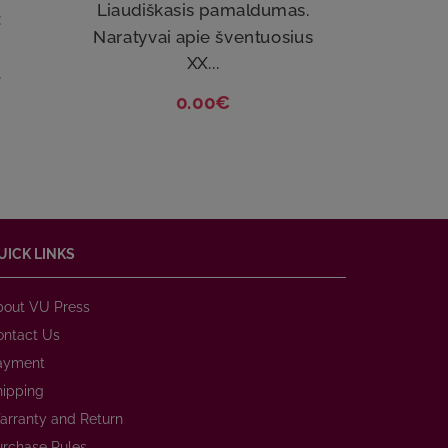
Liaudiškasis pamaldumas.
An
:
Naratyvai apie šventuosius
d
XX...
.
0.00€
UICK LINKS
bout VU Press
ontact Us
ayment
hipping
arranty and Return
urchase Rules