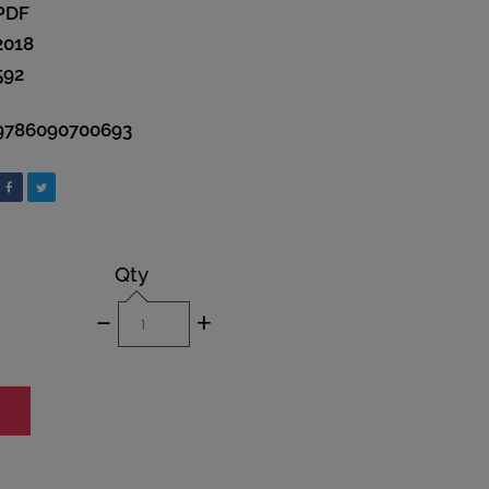
PDF
2018
592
9786090700693
Qty
-
+