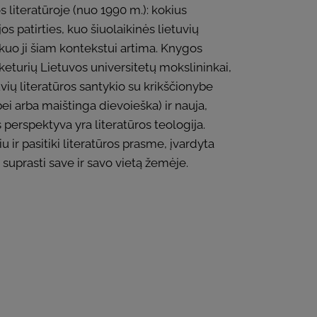
 literatūroje (nuo 1990 m.): kokius
os patirties, kuo šiuolaikinės lietuvių
 kuo ji šiam kontekstui artima. Knygos
ra keturių Lietuvos universitetų mokslininkai,
uvių literatūros santykio su krikščionybe
ybei arba maištinga dievoieška) ir nauja,
perspektyva yra literatūros teologija.
ir pasitiki literatūros prasme, įvardyta
 suprasti save ir savo vietą žemėje.