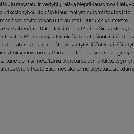
iškųjų nuostatų ir vertybių raišką Nepriklausomos Lietuvos
a krikščionybei, kiek šie klausimai yra nulemti tautos istorij
imonė yra savita Vakarų literatūros ir kultūros kontekste ir
sta Gustaitienė, dr. Dalia Jakaitė ir dr. Marijus Šidlauskas y
ontekstus. Monografija atskleidžia trejetą šiuolaikinės liet
ios literatūros tąsa), ironiškasis santykis (iššūkis krikščion
inis krikščioniškumas. Pamatinė teorinė šios monografijos 
, kurie domisi metafiziniu literatūros semantikos lygmeniu 
eratūros tyrėjo Paulo Elie: mes skaitome literatūrą siekdami