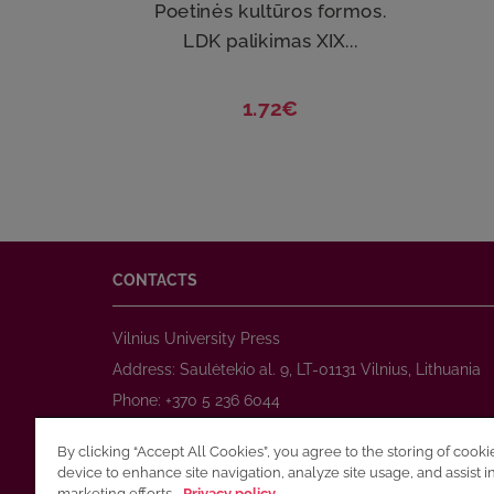
Poetinės kultūros formos.
LDK palikimas XIX...
1.72€
CONTACTS
Vilnius University Press
Address: Saulėtekio al. 9, LT-01131 Vilnius, Lithuania
Phone: +370 5 236 6044
www.leidykla.vu.lt
By clicking “Accept All Cookies”, you agree to the storing of cook
E-mail:
prekyba@leidykla.vu.lt
device to enhance site navigation, analyze site usage, and assist i
www.journals.vu.lt
marketing efforts.
Privacy policy