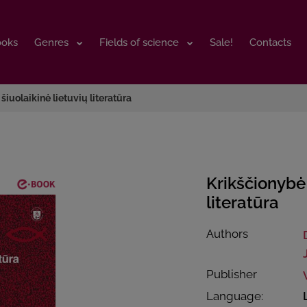
ooks
ooks
Genres
Genres
Fields of science
Fields of science
Sale!
Sale!
Contacts
Contacts
 šiuolaikinė lietuvių literatūra
Krikščionybė 
literatūra
Authors
Publisher
Language: