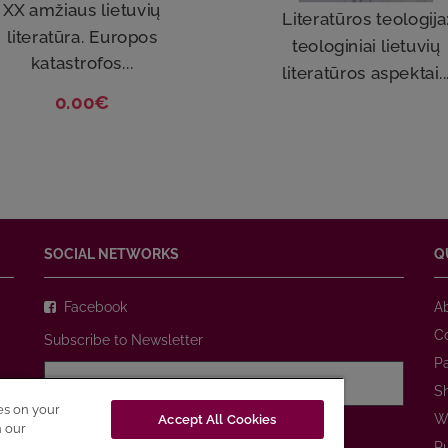
XX amžiaus lietuvių
Literatūros teologija
literatūra. Europos
teologiniai lietuvių
katastrofos...
literatūros aspektai..
0.00€
SOCIAL NETWORKS
Q
Facebook
A
C
Subscribe to Newsletter
P
S
ies on your
W
Accept All Cookies
I agree with
Privacy Policy
n our
P