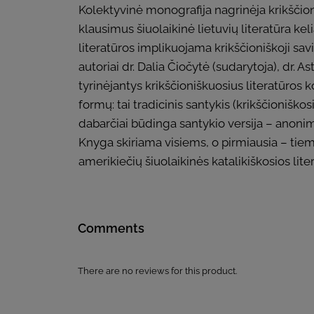
Kolektyvinė monografija nagrinėja krikščion
klausimus šiuolaikinė lietuvių literatūra keli
literatūros implikuojama krikščioniškoji sav
autoriai dr. Dalia Čiočytė (sudarytoja), dr. A
tyrinėjantys krikščioniškuosius literatūros k
formų: tai tradicinis santykis (krikščioniškos
dabarčiai būdinga santykio versija – anonim
Knyga skiriama visiems, o pirmiausia – tiems
amerikiečių šiuolaikinės katalikiškosios lit
Comments
There are no reviews for this product.