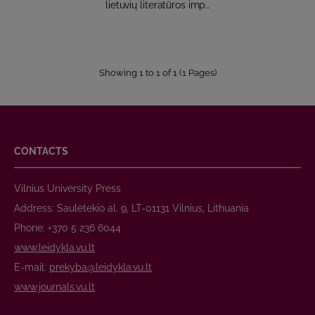
lietuvių literatūros imp..
Showing 1 to 1 of 1 (1 Pages)
CONTACTS
Vilnius University Press
Address: Saulėtekio al. 9, LT-01131 Vilnius, Lithuania
Phone: +370 5 236 6044
www.leidykla.vu.lt
E-mail:
prekyba@leidykla.vu.lt
www.journals.vu.lt