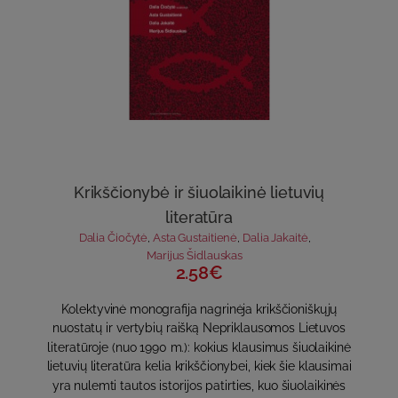
Krikščionybė ir šiuolaikinė lietuvių
literatūra
Dalia Čiočytė
,
Asta Gustaitienė
,
Dalia Jakaitė
,
Marijus Šidlauskas
2.58€
Kolektyvinė monografija nagrinėja krikščioniškųjų
nuostatų ir vertybių raišką Nepriklausomos Lietuvos
literatūroje (nuo 1990 m.): kokius klausimus šiuolaikinė
lietuvių literatūra kelia krikščionybei, kiek šie klausimai
yra nulemti tautos istorijos patirties, kuo šiuolaikinės