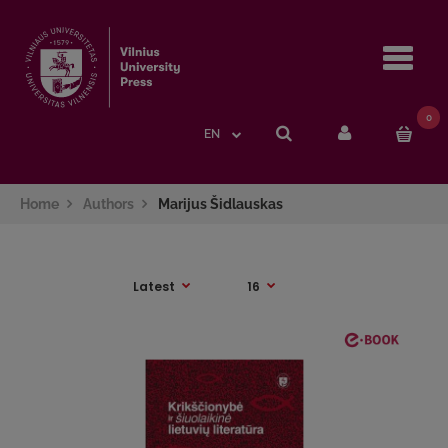
Navi
0
EN
Home
Authors
Marijus Šidlauskas