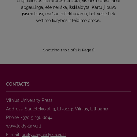
originaliosios literatūros cenzūra, vis dėlto buvo labai
apgaulinga, efemeriška, išsklaidyta. Kartu ji buvo
įsismelkusi, mažiau reflektuojama, bet veikė tiek
vertimo kūrybos ir leidimo proce..
Showing 1 to 1 of 1 (1 Pages)
CONTACTS
Vilnius University Press
Address: Saulėtekio al. 9, LT-01131 Vilnius, Lithuania
Phone: +370 5 236 6044
www.leidykla.vu.lt
E-mail:
prekyba@leidykla.vu.lt