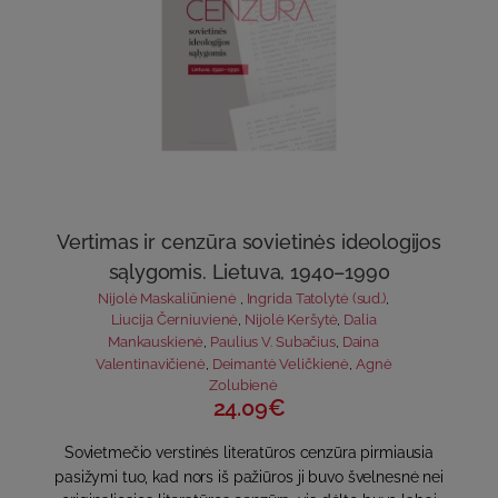
Vertimas ir cenzūra sovietinės ideologijos
sąlygomis. Lietuva, 1940–1990
Nijolė Maskaliūnienė
,
Ingrida Tatolytė (sud.)
,
Liucija Černiuvienė
,
Nijolė Keršytė
,
Dalia
Mankauskienė
,
Paulius V. Subačius
,
Daina
Valentinavičienė
,
Deimantė Veličkienė
,
Agnė
Zolubienė
24.09€
Sovietmečio verstinės literatūros cenzūra pirmiausia
pasižymi tuo, kad nors iš pažiūros ji buvo švelnesnė nei