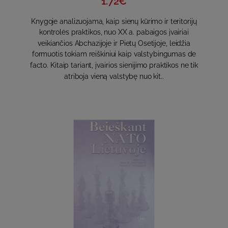
1.72€
Knygoje analizuojama, kaip sienų kūrimo ir teritorijų
kontrolės praktikos, nuo XX a. pabaigos įvairiai
veikiančios Abchazijoje ir Pietų Osetijoje, leidžia
formuotis tokiam reiškiniui kaip valstybingumas de
facto. Kitaip tariant, įvairios sienijimo praktikos ne tik
atriboja vieną valstybę nuo kit..