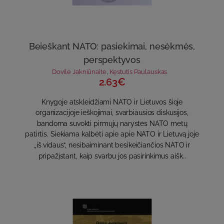
Beieškant NATO: pasiekimai, nesėkmės,
perspektyvos
Dovilė Jakniūnaitė
,
Kęstutis Paulauskas
2.63€
Knygoje atskleidžiami NATO ir Lietuvos šioje
organizacijoje ieškojimai, svarbiausios diskusijos,
bandoma suvokti pirmųjų narystės NATO metų
patirtis. Siekiama kalbėti apie apie NATO ir Lietuvą joje
„iš vidaus“, nesibaiminant besikeičiančios NATO ir
pripažįstant, kaip svarbu jos pasirinkimus aišk..