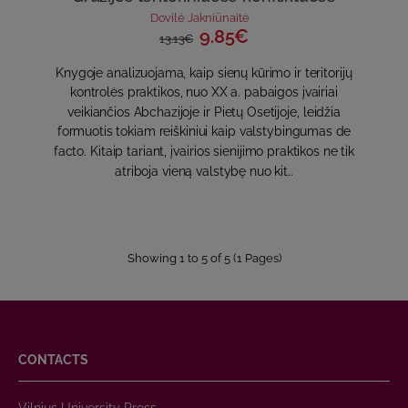
Dovilė Jakniūnaitė
9.85€
13.13€
Knygoje analizuojama, kaip sienų kūrimo ir teritorijų
kontrolės praktikos, nuo XX a. pabaigos įvairiai
veikiančios Abchazijoje ir Pietų Osetijoje, leidžia
formuotis tokiam reiškiniui kaip valstybingumas de
facto. Kitaip tariant, įvairios sienijimo praktikos ne tik
atriboja vieną valstybę nuo kit..
Showing 1 to 5 of 5 (1 Pages)
CONTACTS