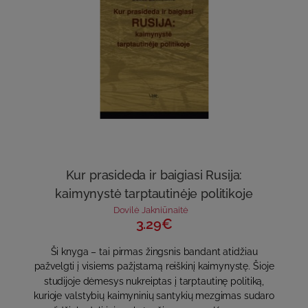
Kur prasideda ir baigiasi Rusija:
kaimynystė tarptautinėje politikoje
Dovilė Jakniūnaitė
3.29€
Ši knyga – tai pirmas žingsnis bandant atidžiau
pažvelgti į visiems pažįstamą reiškinį kaimynystę. Šioje
studijoje dėmesys nukreiptas į tarptautinę politiką,
kurioje valstybių kaimyninių santykių mezgimas sudaro