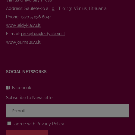
Vilnius University Press
Address: Saulėtekio al. 9, LT-01131 Vilnius, Lithuania
Phone: +370 5 236 6044
www.leidykla.vu.lt
E-mail:
prekyba@leidykla.vu.lt
www.journals.vu.lt
SOCIAL NETWORKS
Facebook
Subscribe to Newsletter
I agree with
Privacy Policy