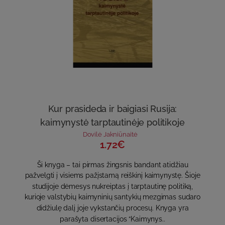
Kur prasideda ir baigiasi Rusija:
kaimynystė tarptautinėje politikoje
Dovilė Jakniūnaitė
1.72€
Ši knyga – tai pirmas žingsnis bandant atidžiau
pažvelgti į visiems pažįstamą reiškinį kaimynystę. Šioje
studijoje dėmesys nukreiptas į tarptautinę politiką,
kurioje valstybių kaimyninių santykių mezgimas sudaro
didžiulę dalį joje vykstančių procesų. Knyga yra
parašyta disertacijos “Kaimynys..