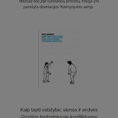
didžiulę dalį joje vykstančių procesų. Knyga yra
parašyta disertacijos “Kaimynystės samp..
Kaip tapti valstybe: sienos ir erdvės
Gruzijos teritoriniuose konfliktuose