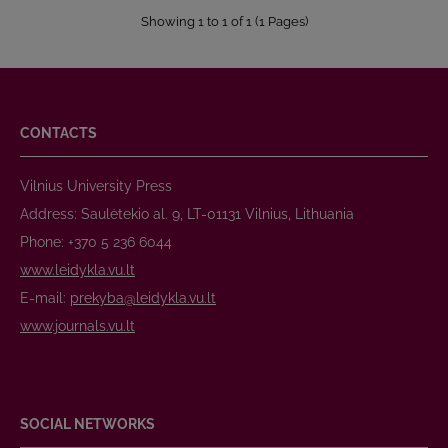
Showing 1 to 1 of 1 (1 Pages)
CONTACTS
Vilnius University Press
Address: Saulėtekio al. 9, LT-01131 Vilnius, Lithuania
Phone: +370 5 236 6044
www.leidykla.vu.lt
E-mail:
prekyba@leidykla.vu.lt
www.journals.vu.lt
SOCIAL NETWORKS