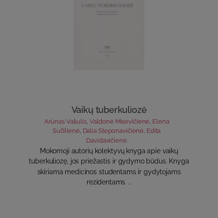
Vaikų tuberkuliozė
Arūnas Valiulis
,
Valdonė Misevičienė
,
Elena
Sučilienė
,
Dalia Steponavičienė
,
Edita
Davidavičienė
Mokomoji autorių kolektyvų knyga apie vaikų
tuberkuliozę, jos priežastis ir gydymo būdus. Knyga
skiriama medicinos studentams ir gydytojams
rezidentams. ..