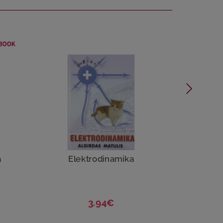
a
Elektrodinamika
K
3.94€