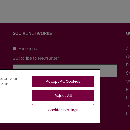
SOCIAL NETWORKS
Q
Facebook
A
C
Subscribe to Newsletter
P
S
ies on your
W
Accept All Cookies
I agree with
Privacy Policy
n our
P
Reject All
SUBSCRIBE
Pr
Te
Cookies Settings
Pu