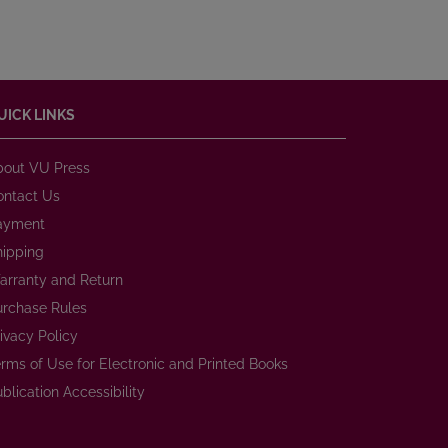
UICK LINKS
bout VU Press
ontact Us
ayment
hipping
arranty and Return
urchase Rules
ivacy Policy
rms of Use for Electronic and Printed Books
blication Accessibility