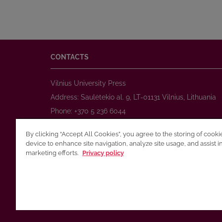
CONTACTS
Vilnius University Press
Address: Saulėtekio al. 9, LT-01131 Vilnius, Lithuania
Phone: +370 5 236 6044
www.leidykla.vu.lt
By clicking “Accept All Cookies”, you agree to the storing of cook
E-mail:
prekyba@leidykla.vu.lt
device to enhance site navigation, analyze site usage, and assist i
www.journals.vu.lt
marketing efforts.
Privacy policy