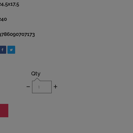
24,5x17,5
240
9786090707173
Qty
-
+