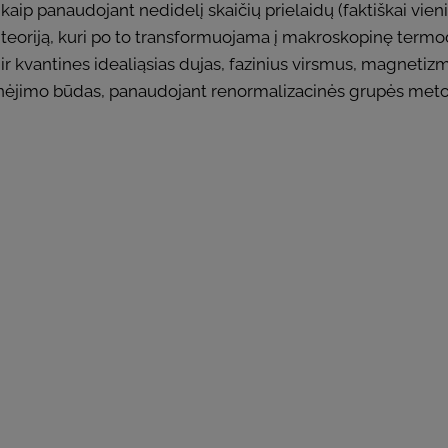
p panaudojant nedidelį skaičių prielaidų (faktiškai vieni
ę teoriją, kuri po to transformuojama į makroskopinę termo
s ir kvantines idealiąsias dujas, fazinius virsmus, magnet
inėjimo būdas, panaudojant renormalizacinės grupės met