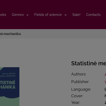
ooks
ooks
Genres
Genres
Fields of science
Fields of science
Sale!
Sale!
Contacts
Contacts
inė mechanika
Statistinė m
Authors
Publisher
Language:
Cover:
Year: