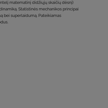
ntelį matematinį didžiųjų skaičių dėsnį)
dinamiką. Statistinės mechanikos principai
izmą bei superlaidumą. Pateikiamas
odus.