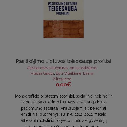
Pasitikėjimo Lietuvos teisėsauga profiliai
Aleksandras Dobryninas
,
Anna Drakšienė
,
Vladas Gaidys
,
Eglė Vileikienė
,
Laima
Žilinskienė
0.00€
Monografijoje pristatomi teoriniai, socialiniai, teisiniai ir
istoriniai pasitikėjimo Lietuvos teisėsauga ir jos
patikimumo aspektai. Analizuojami apibendrinti
empiriniai duomenys, surinkti 2011–2012 metais
atliekant mokslinio projekto „Lietuvos gyventojų
pasitikėjimas teisėsaugos institucijomis ir ..