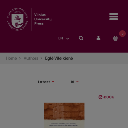
Navi
0
EN
Home
Authors
Eglė Vileikienė