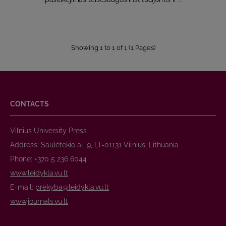
Showing 1 to 1 of 1 (1 Pages)
CONTACTS
Vilnius University Press
Address: Saulėtekio al. 9, LT-01131 Vilnius, Lithuania
Phone: +370 5 236 6044
www.leidykla.vu.lt
E-mail:
prekyba@leidykla.vu.lt
www.journals.vu.lt