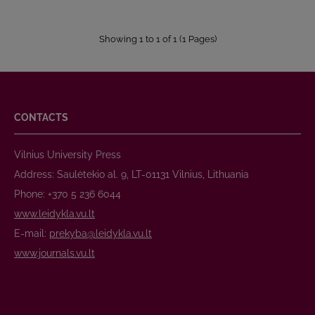
Showing 1 to 1 of 1 (1 Pages)
CONTACTS
Vilnius University Press
Address: Saulėtekio al. 9, LT-01131 Vilnius, Lithuania
Phone: +370 5 236 6044
www.leidykla.vu.lt
E-mail:
prekyba@leidykla.vu.lt
www.journals.vu.lt