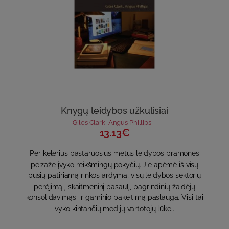
Knygų leidybos užkulisiai
Giles Clark
,
Angus Phillips
13.13€
Per kelerius pastaruosius metus leidybos pramonės
peizaže įvyko reikšmingų pokyčių. Jie apėmė iš visų
pusių patiriamą rinkos ardymą, visų leidybos sektorių
perėjimą į skaitmeninį pasaulį, pagrindinių žaidėjų
konsolidavimąsi ir gaminio pakeitimą paslauga. Visi tai
vyko kintančių medijų vartotojų lūke..