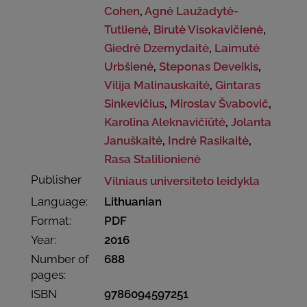
Cohen
,
Agnė Laužadytė-
Tutlienė
,
Birutė Visokavičienė
,
Giedrė Dzemydaitė
,
Laimutė
Urbšienė
,
Steponas Deveikis
,
Vilija Malinauskaitė
,
Gintaras
Sinkevičius
,
Miroslav Švabovič
,
Karolina Aleknavičiūtė
,
Jolanta
Januškaitė
,
Indrė Rasikaitė
,
Rasa Stalilionienė
Publisher
Vilniaus universiteto leidykla
Language:
Lithuanian
Format:
PDF
Year:
2016
Number of
688
pages:
ISBN
9786094597251