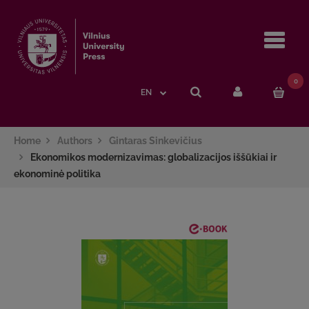
Navi
0
EN
Home
Authors
Gintaras Sinkevičius
Ekonomikos modernizavimas: globalizacijos iššūkiai ir
ekonominė politika