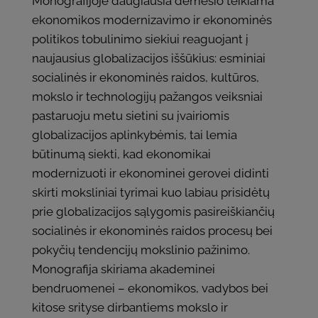
Monografijoje daugiausia dėmesio teikiama
ekonomikos modernizavimo ir ekonominės
politikos tobulinimo siekiui reaguojant į
naujausius globalizacijos iššūkius: esminiai
socialinės ir ekonominės raidos, kultūros,
mokslo ir technologijų pažangos veiksniai
pastaruoju metu sietini su įvairiomis
globalizacijos aplinkybėmis, tai lemia
būtinumą siekti, kad ekonomikai
modernizuoti ir ekonominei gerovei didinti
skirti moksliniai tyrimai kuo labiau prisidėtų
prie globalizacijos sąlygomis pasireiškiančių
socialinės ir ekonominės raidos procesų bei
pokyčių tendencijų mokslinio pažinimo.
Monografija skiriama akademinei
bendruomenei – ekonomikos, vadybos bei
kitose srityse dirbantiems mokslo ir