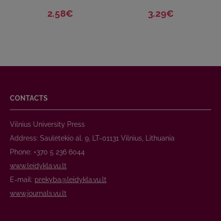
2.58€
3.29€
CONTACTS
Vilnius University Press
Address: Saulėtekio al. 9, LT-01131 Vilnius, Lithuania
Phone: +370 5 236 6044
www.leidykla.vu.lt
E-mail:
prekyba@leidykla.vu.lt
www.journals.vu.lt