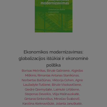
Ekonomikos modernizavimas:
globalizacijos iššūkiai ir ekonominė
politika
Borisas Melnikas
,
Birutė Galinienė
,
Algirdas
Miškinis
,
Rimantas Antanas Stanikūnas
,
Norbertas Balčiūnas
,
Viktorija Cohen
,
Agnė
Laužadytė-Tutlienė
,
Birutė Visokavičienė
,
Giedrė Dzemydaitė
,
Laimutė Urbšienė
,
Steponas Deveikis
,
Vilija Malinauskaitė
,
Gintaras Sinkevičius
,
Miroslav Švabovič
,
Karolina Aleknavičiūtė
,
Jolanta Januškaitė
,