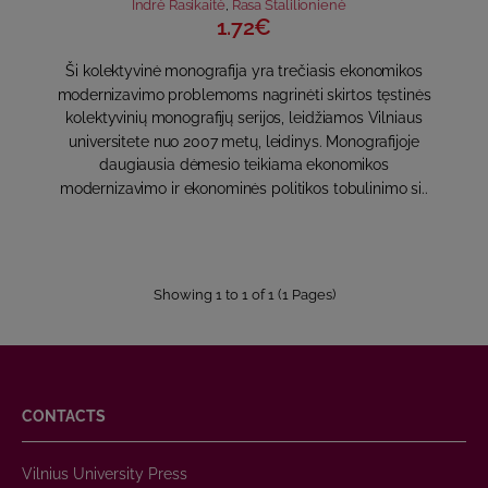
Indrė Rasikaitė
,
Rasa Stalilionienė
1.72€
Ši kolektyvinė monografija yra trečiasis ekonomikos
modernizavimo problemoms nagrinėti skirtos tęstinės
kolektyvinių monografijų serijos, leidžiamos Vilniaus
universitete nuo 2007 metų, leidinys. Monografijoje
daugiausia dėmesio teikiama ekonomikos
modernizavimo ir ekonominės politikos tobulinimo si..
Showing 1 to 1 of 1 (1 Pages)
CONTACTS
Vilnius University Press