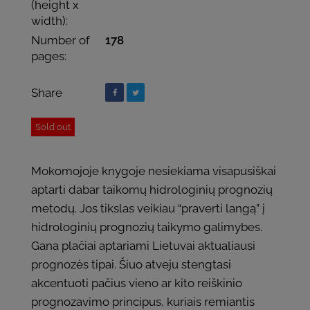
(height x
width):
Number of
178
pages:
Share
Sold out
Mokomojoje knygoje nesiekiama visapusiškai
aptarti dabar taikomų hidrologinių prognozių
metodų. Jos tikslas veikiau “praverti langą” į
hidrologinių prognozių taikymo galimybes.
Gana plačiai aptariami Lietuvai aktualiausi
prognozės tipai. Šiuo atveju stengtasi
akcentuoti pačius vieno ar kito reiškinio
prognozavimo principus, kuriais remiantis