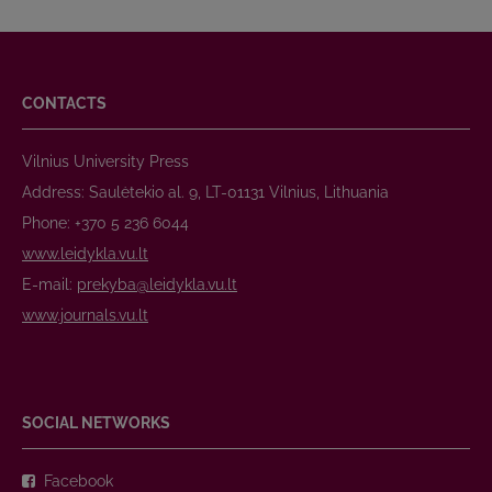
CONTACTS
Vilnius University Press
Address: Saulėtekio al. 9, LT-01131 Vilnius, Lithuania
Phone: +370 5 236 6044
www.leidykla.vu.lt
E-mail:
prekyba@leidykla.vu.lt
www.journals.vu.lt
SOCIAL NETWORKS
Facebook