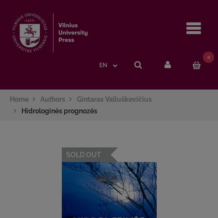
Navi
0
EN
Home
Authors
Gintaras Valiuškevičius
Hidrologinės prognozės
SOLD OUT