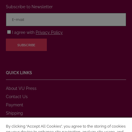
Subscribe to Newsletter
I agree with
Privacy Policy
SUBSCRIBE
QUICK LINKS
About VU Press
Contact Us
Payment
Shipping
Warranty and Return
By clicking “Accept All Cookies”, you agree to the storing of cookies
Purchase Rules
on your device to enhance site navigation, analyze site usage, and