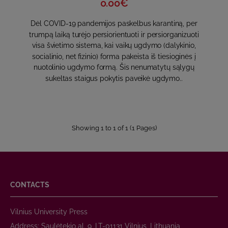
0.00€
Dėl COVID-19 pandemijos paskelbus karantiną, per
trumpą laiką turėjo persiorientuoti ir persiorganizuoti
visa švietimo sistema, kai vaikų ugdymo (dalykinio,
socialinio, net fizinio) forma pakeista iš tiesioginės į
nuotolinio ugdymo formą. Šis nenumatytų sąlygų
sukeltas staigus pokytis paveikė ugdymo..
Showing 1 to 1 of 1 (1 Pages)
CONTACTS
Vilnius University Press
Address: Saulėtekio al. 9, LT-01131 Vilnius, Lithuania