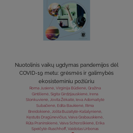
Nuotolinis vaikų ugdymas pandemijos dėl
COVID-19 metu: grėsmės ir galimybės
ekosisteminiu požiūriu
Roma Jusienė
,
Virginija Būdienė
,
Gražina
Gintilienė
,
Sigita Girdzijauskienė
,
Irena
Stonkuvienė
,
Jovita Žėkaitė
,
Ieva Adomaitytė
Subačienė
,
Edita Baukienė
,
Rima
Breidokienė
,
Jolita Buzaitytė-Kašalynienė
,
Kęstutis Dragūnevičius
,
Vaiva Grabauskienė
,
Rūta Praninskienė
,
Vaiva Schoroškienė
,
Erika
Speičytė-Ruschhoff
,
Vaidotas Urbonas